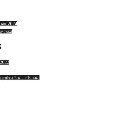
пак 2024
овська
2
 2022
 освіти 5 клас Бакка