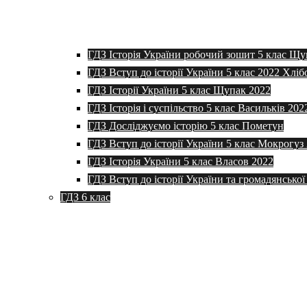
ГДЗ Історія України робочий зошит 5 клас Щу
ГДЗ Вступ до історії України 5 клас 2022 Хліб
ГДЗ Історії України 5 клас Щупак 2022
ГДЗ Історія і суспільство 5 клас Васильків 202
ГДЗ Досліджуємо історію 5 клас Пометун
ГДЗ Вступ до історії України 5 клас Мокрогуз
ГДЗ Історія України 5 клас Власов 2022
ГДЗ Вступ до історії України та громадянської
ГДЗ 6 клас