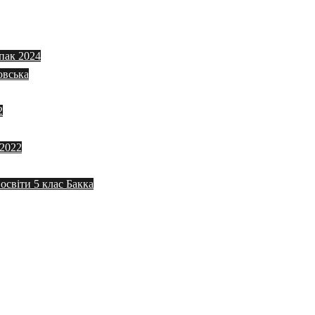
пак 2024
овська
2
 2022
 освіти 5 клас Бакка