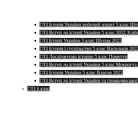
ГДЗ Історія України робочий зошит 5 клас Щу
ГДЗ Вступ до історії України 5 клас 2022 Хліб
ГДЗ Історії України 5 клас Щупак 2022
ГДЗ Історія і суспільство 5 клас Васильків 202
ГДЗ Досліджуємо історію 5 клас Пометун
ГДЗ Вступ до історії України 5 клас Мокрогуз
ГДЗ Історія України 5 клас Власов 2022
ГДЗ Вступ до історії України та громадянської
ГДЗ 6 клас