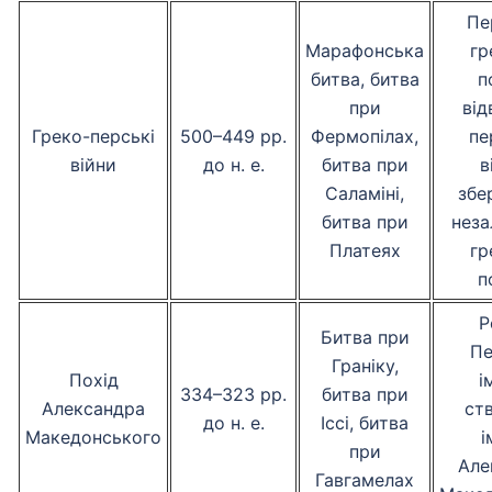
Пе
Марафонська
гр
битва, битва
п
при
від
Греко-перські
500–449 рр.
Фермопілах,
пе
війни
до н. е.
битва при
в
Саламіні,
збе
битва при
неза
Платеях
гр
п
Р
Битва при
Пе
Граніку,
Похід
і
334–323 рр.
битва при
Александра
ст
до н. е.
Іссі, битва
Македонського
і
при
Але
Гавгамелах