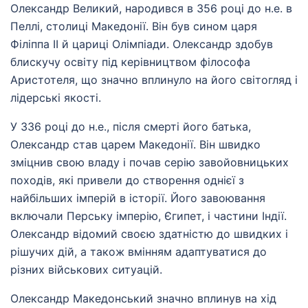
Олександр Великий, народився в 356 році до н.е. в
Пеллі, столиці Македонії. Він був сином царя
Філіппа II й цариці Олімпіади. Олександр здобув
блискучу освіту під керівництвом філософа
Аристотеля, що значно вплинуло на його світогляд і
лідерські якості.
У 336 році до н.е., після смерті його батька,
Олександр став царем Македонії. Він швидко
зміцнив свою владу і почав серію завойовницьких
походів, які привели до створення однієї з
найбільших імперій в історії. Його завоювання
включали Перську імперію, Єгипет, і частини Індії.
Олександр відомий своєю здатністю до швидких і
рішучих дій, а також вмінням адаптуватися до
різних військових ситуацій.
Олександр Македонський значно вплинув на хід