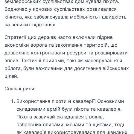
землеробських суспільствах домінувала піхота.
Водночас у кочових суспільствах розвивалася
кіннота, яка забезпечувала мобільність і швидкість
на великих відстанях.
Стратегії цих держав часто включали підрив
економіки ворога та захоплення територій, що
дозволяло контролювати ресурси та розширювати
вплив. Тактичні прийоми, такі як маневрування й
облога, були важливими для досягнення військових
цілей.
Спільні риси
Використання піхоти й кавалерії: Основними
складовими армій були піхота та кавалерія.
Піхота зазвичай складалася з воїнів,
озброєних списами, мечами та щитами, тоді
як кавалерія використовувалася для швидких