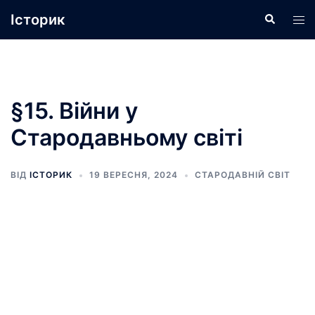
Перейти
Історик
Пошук
Пер
до
ме
вмісту
§15. Війни у
Стародавньому світі
ВІД
ІСТОРИК
19 ВЕРЕСНЯ, 2024
СТАРОДАВНІЙ СВІТ