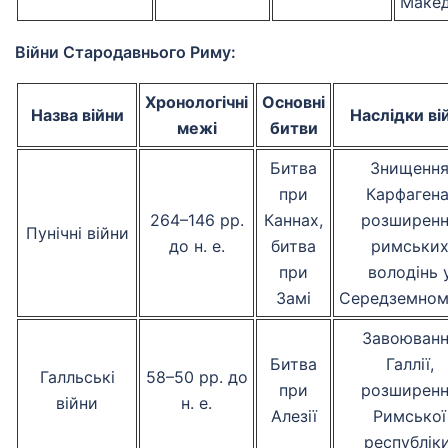
Макед
Війни Стародавнього Риму:
Хронологічні
Основні
Назва війни
Наслідки ві
межі
битви
Битва
Знищенн
при
Карфагена
264–146 рр.
Каннах,
розширен
Пунічні війни
до н. е.
битва
римськи
при
володінь 
Замі
Середземномо
Завоюванн
Битва
Галлії,
Галльські
58–50 рр. до
при
розширен
війни
н. е.
Алезії
Римської
республіки