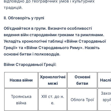
відповідно до географічних умов і культурних
традицій.
II. Обговоріть у групі
Об’єднайтеся в групи. Визначте особливості
ведення війн стародавніми греками та римлянами.
Укладіть хронологічні таблиці «Війни Стародавньої
Греції» та «Війни Стародавнього Риму». Назвіть
основні битви і полководців.
Війни Стародавньої Греції:
Хронологічні
Основні
Назва війни
Наслі
межі
битви
Захо
Троянська
XIII ст. до н.
Облога Трої
зру
війна
е.