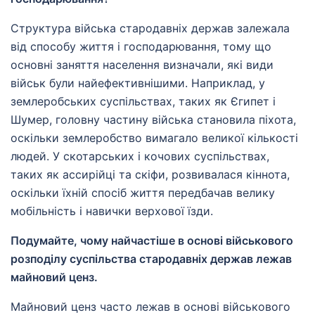
Структура війська стародавніх держав залежала
від способу життя і господарювання, тому що
основні заняття населення визначали, які види
військ були найефективнішими. Наприклад, у
землеробських суспільствах, таких як Єгипет і
Шумер, головну частину війська становила піхота,
оскільки землеробство вимагало великої кількості
людей. У скотарських і кочових суспільствах,
таких як ассирійці та скіфи, розвивалася кіннота,
оскільки їхній спосіб життя передбачав велику
мобільність і навички верхової їзди.
Подумайте, чому найчастіше в основі військового
розподілу суспільства стародавніх держав лежав
майновий ценз.
Майновий ценз часто лежав в основі військового