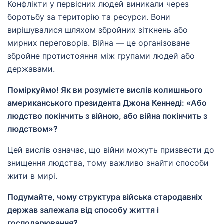
Конфлікти у первісних людей виникали через
боротьбу за територію та ресурси. Вони
вирішувалися шляхом збройних зіткнень або
мирних переговорів. Війна — це організоване
збройне протистояння між групами людей або
державами.
Поміркуймо! Як ви розумієте вислів колишнього
американського президента Джона Кеннеді: «Або
людство покінчить з війною, або війна покінчить з
людством»?
Цей вислів означає, що війни можуть призвести до
знищення людства, тому важливо знайти способи
жити в мирі.
Подумайте, чому структура війська стародавніх
держав залежала від способу життя і
господарювання?