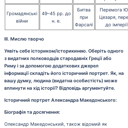
Битва
Перемога Ю
Громадянські
49–45 рр. до
при
Цезаря, пере
війни
н. е.
Фарсалі
до імперії
III. Мислю творчо
Уявіть себе істориком/історикинею. Оберіть одного
з видатних полководців стародавніх Греції або
Риму і за допомогою додаткових джерел
інформації складіть його історичний портрет. Як, на
вашу думку, людина (видатна особистість) може
вплинути на хід історії? Відповідь аргументуйте.
Історичний портрет Александра Македонського:
Біографія та досягнення:
Олександр Македонський, також відомий як