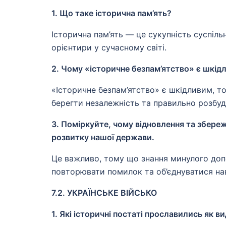
1. Що таке історична пам’ять?
Історична пам’ять — це сукупність суспіль
орієнтири у сучасному світі.
2. Чому «історичне безпам’ятство» є шкід
«Історичне безпам’ятство» є шкідливим, т
берегти незалежність та правильно розбу
3. Поміркуйте, чому відновлення та збере
розвитку нашої держави.
Це важливо, тому що знання минулого допо
повторювати помилок та об’єднуватися нав
7.2. УКРАЇНСЬКЕ ВІЙСЬКО
1. Які історичні постаті прославились як ви