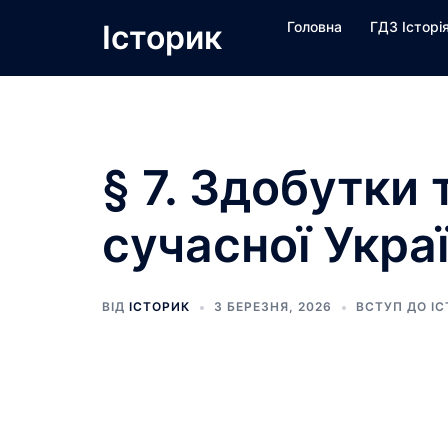
Перейти
Історик
Головна
ГДЗ Історі
до
вмісту
§ 7. Здобутки
сучасної Укра
ВІД
ІСТОРИК
3 БЕРЕЗНЯ, 2026
ВСТУП ДО ІС