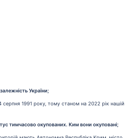
залежність України;
 серпня 1991 року, тому станом на 2022 рік нашій
атус тимчасово окупованих. Ким вони окуповані;
риторій мають Автономна Республіка Крим, місто