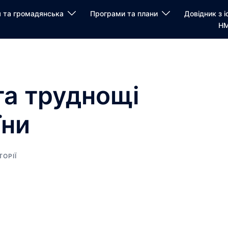
я та громадянська
Програми та плани
Довідник з і
НМ
 та труднощі
їни
ТОРІЇ