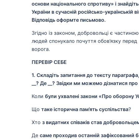
основи національного спротиву» і знайдіть
України в сучасній російсько-українській 
Відповідь оформте письмово.
Згідно із законом, добровольці є частиною
людей спонукало почуття обов’язку перед 
ворога.
ПЕРЕВІР СЕБЕ
1. Складіть запитання до тексту параграф
__? Де __? Звідки ми можемо дізнатися про 
Коли
були ухвалені закони «Про оборону У
Що
таке історична пам’ять суспільства
?
Хто
з видатних співаків став добровольцем
Де
саме проходив останній зафіксований бі