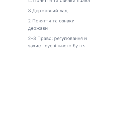
4. Поняття та ознаки права
3 Державний лад
2 Поняття та ознаки
держави
2–3 Право: регулювання й
захист суспільного буття