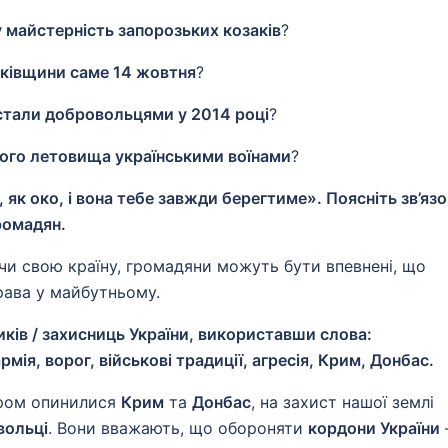
у майстерність запорозьких козаків
?
ьківщини саме 14 жовтня
?
 стали добровольцями у 2014 році
?
кого летовища українськими воїнами
?
 як око, і вона тебе завжди берегтиме». Поясніть зв’язо
ромадян.
ючи свою країну, громадяни можуть бути впевнені, що
рава у майбутньому.
иків / захисниць України, використавши слова:
мія, ворог, військові традиції, агресія, Крим, Донбас.
даром опинилися
Крим
та
Донбас
, на захист нашої землі
вольці
. Вони вважають, що обороняти
кордони України