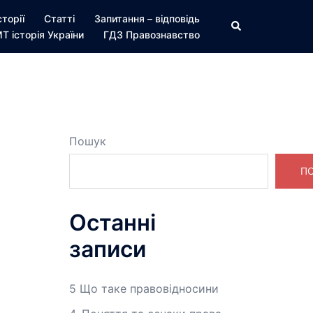
сторії
Статті
Запитання – відповідь
Пошук
Т історія України
ГДЗ Правознавство
Пошук
П
Останні
записи
5 Що таке правовідносини