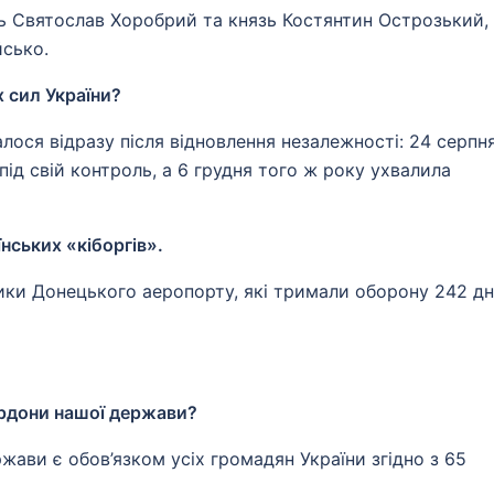
ь Святослав Хоробрий та князь Костянтин Острозький,
йсько.
 сил України?
ося відразу після відновлення незалежності: 24 серпн
під свій контроль, а 6 грудня того ж року ухвалила
нських «кіборгів».
ники Донецького аеропорту, які тримали оборону 242 дн
ордони нашої держави?
жави є обов’язком усіх громадян України згідно з 65