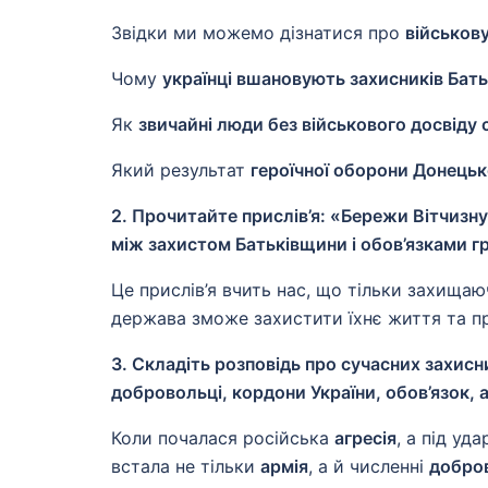
Звідки ми можемо дізнатися про
військов
Чому
українці вшановують захисників Бат
Як
звичайні люди без військового досвіду
Який результат
героїчної оборони Донець
2. Прочитайте прислів’я: «Бережи Вітчизну,
між захистом Батьківщини і обов’язками г
Це прислів’я вчить нас, що тільки захища
держава зможе захистити їхнє життя та п
3. Складіть розповідь про сучасних захисн
добровольці, кордони України, обов’язок, ар
Коли почалася російська
агресія
, а під у
встала не тільки
армія
, а й численні
добро