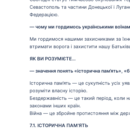
Севастополь та частини Донецької і Луганс
Федерацією.
— чому ми гордимось українськими воїна
Ми гордимося нашими захисниками за їхню
втримати ворога і захистити нашу Батьків
ЯК ВИ РОЗУМІЄТЕ…
— значення понять «історична пам’ять», «
Історична пам’ять — це сукупність усіх уя
розуміти власну історію.
Бездержавність — це такий період, коли н
законами інших країн.
Війна — це збройне протистояння між дер
7.1. ІСТОРИЧНА ПАМ’ЯТЬ