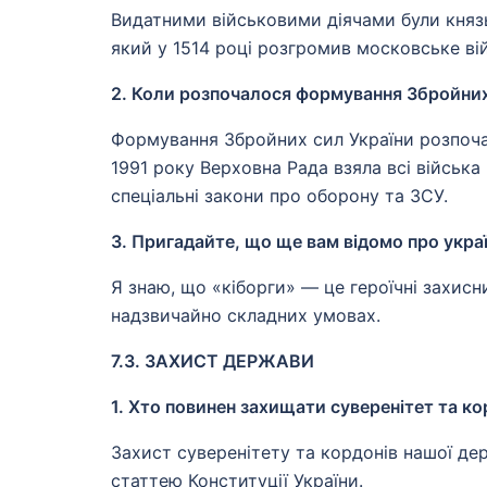
Видатними військовими діячами були княз
який у 1514 році розгромив московське ві
2. Коли розпочалося формування Збройних
Формування Збройних сил України розпочал
1991 року Верховна Рада взяла всі війська 
спеціальні закони про оборону та ЗСУ.
3. Пригадайте, що ще вам відомо про украї
Я знаю, що «кіборги» — це героїчні захис
надзвичайно складних умовах.
7.3. ЗАХИСТ ДЕРЖАВИ
1. Хто повинен захищати суверенітет та к
Захист суверенітету та кордонів нашої дер
статтею Конституції України.