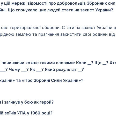
 у цій мережі відомості про добровольців Збройних сил
війні. Що спонукало цих людей стати на захист України?
 сил територіальної оборони. Стати на захист України 
рідною землею та прагнення захистити свої родини від
а, починаючи кожне такими словами: Коли __? Що __? Хт
___? Чому ___? Як ___? Який результат __?
країни» та «Про Збройні Сили України»
?
 і загинув у бою як герой
?
й воїнів УПА у 1960 році
?