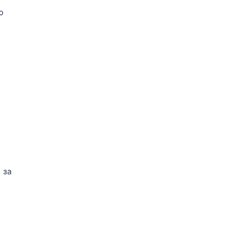
ю
 за