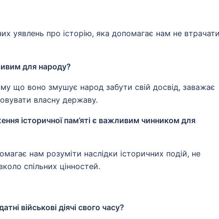
них уявлень про історію, яка допомагає нам не втрачат
ливим для народу?
ому що воно змушує народ забути свій досвід, заважає
довувати власну державу.
ження історичної пам’яті є важливим чинником для
магає нам розуміти наслідки історичних подій, не
коло спільних цінностей.
датні військові діячі свого часу?