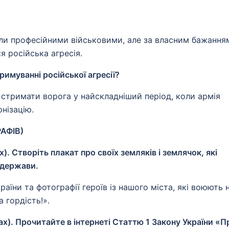
ули професійними військовими, але за власним бажання
я російська агресія.
римуванні російської агресії?
стримати ворога у найскладніший період, коли армія
нізацію.
АФІВ)
). Створіть плакат про своїх земляків і землячок, які
 держави.
їни та фотографії героїв із нашого міста, які воюють 
 гордість!».
х). Прочитайте в інтернеті Статтю 1 Закону України «П