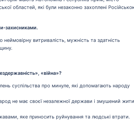
ької областей, які були незаконно захоплені Російсько
ми-захисниками.
 неймовірну витривалість, мужність та здатність
щину.
бездержавність», «війна»?
влень суспільства про минуле, які допомагають народу
арод не має своєї незалежної держави і змушений жити
жавами, яке приносить руйнування та людські втрати.