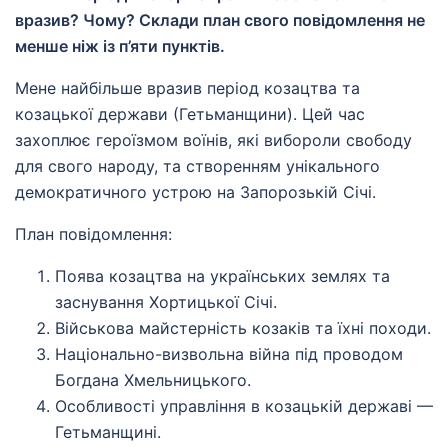
вразив? Чому? Склади план свого повідомлення не
менше ніж із п’яти пунктів.
Мене найбільше вразив період козацтва та
козацької держави (Гетьманщини). Цей час
захоплює героїзмом воїнів, які вибороли свободу
для свого народу, та створенням унікального
демократичного устрою на Запорозькій Січі.
План повідомлення:
Поява козацтва на українських землях та
заснування Хортицької Січі.
Військова майстерність козаків та їхні походи.
Національно-визвольна війна під проводом
Богдана Хмельницького.
Особливості управління в козацькій державі —
Гетьманщині.