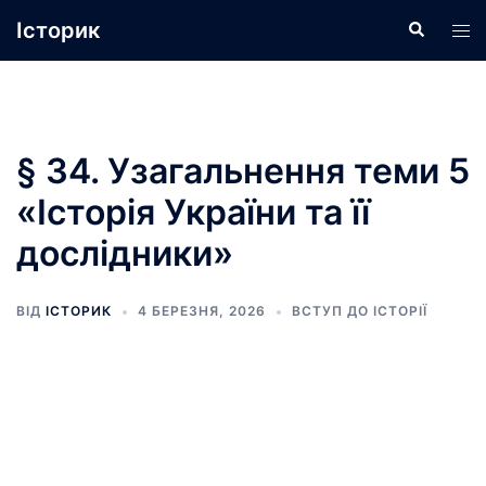
Перейти
Історик
Пошук
Пер
до
ме
вмісту
§ 34. Узагальнення теми 5
«Історія України та її
дослідники»
ВІД
ІСТОРИК
4 БЕРЕЗНЯ, 2026
ВСТУП ДО ІСТОРІЇ