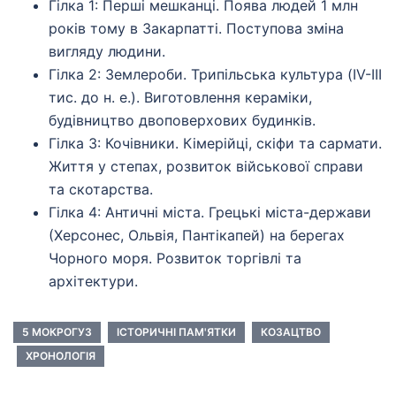
Гілка 1: Перші мешканці. Поява людей 1 млн
років тому в Закарпатті. Поступова зміна
вигляду людини.
Гілка 2: Землероби. Трипільська культура (IV-III
тис. до н. е.). Виготовлення кераміки,
будівництво двоповерхових будинків.
Гілка 3: Кочівники. Кімерійці, скіфи та сармати.
Життя у степах, розвиток військової справи
та скотарства.
Гілка 4: Античні міста. Грецькі міста-держави
(Херсонес, Ольвія, Пантікапей) на берегах
Чорного моря. Розвиток торгівлі та
архітектури.
5 МОКРОГУЗ
ІСТОРИЧНІ ПАМ'ЯТКИ
КОЗАЦТВО
ХРОНОЛОГІЯ