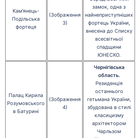
замок, одна з
Кам’янець-
(Зображення
найнеприступніших
Подільська
3)
фортець України,
фортеця
внесена до Списку
всесвітньої
спадщини
ЮНЕСКО.
Чернігівська
область.
Резиденція
останнього
Палац Кирила
(Зображення
гетьмана України,
Розумовського
4)
збудована в стилі
в Батурині
класицизму
архітектором
Чарльзом