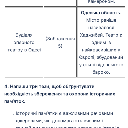
Камероном.
Одеська область.
Місто раніше
називалося
Будівля
Хаджибей. Театр є
(Зображення
оперного
одним із
5)
театру в Одесі
найкрасивіших у
Європі, збудований
у стилі віденського
бароко.
4. Напиши три тези, щоб обґрунтувати
необхідність збереження та охорони історичних
пам’яток.
Історичні пам’ятки є важливими речовими
джерелами, які допомагають вченим і