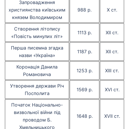
Запровадження
християнства київським
988 р.
Х ст.
князем Володимиром
Створення літопису
1113 р.
ХІІ ст.
«Повість минулих літ»
Перша писемна згадка
1187 р.
ХІІ ст.
назви «Україна»
Коронація Данила
1253 р.
ХІІІ ст.
Романовича
Утворення держави Річ
1569 р.
XVI ст.
Посполита
Початок Національно-
визвольної війни під
1648 р.
XVII ст.
проводом Б.
Хмельницького