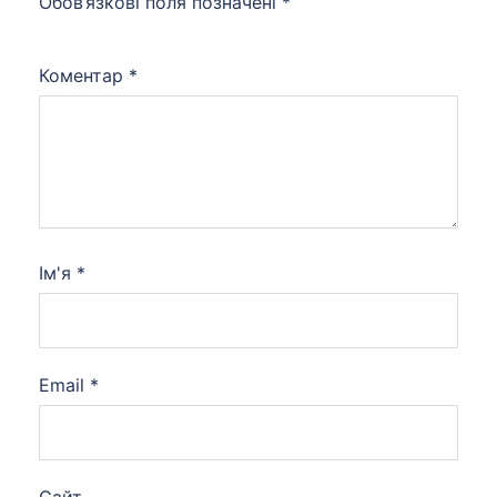
Обов’язкові поля позначені
*
Коментар
*
Ім'я
*
Email
*
Сайт