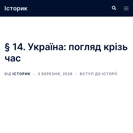
Перейти
Історик
Пошук
Пер
до
ме
вмісту
§ 14. Україна: погляд крізь
час
ВІД
ІСТОРИК
3 БЕРЕЗНЯ, 2026
ВСТУП ДО ІСТОРІЇ