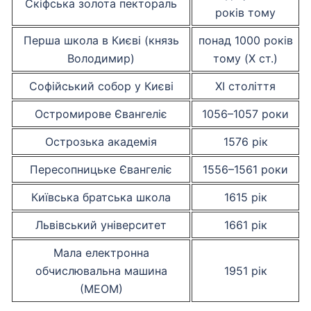
Скіфська золота пектораль
років тому
Перша школа в Києві (князь
понад 1000 років
Володимир)
тому (X ст.)
Софійський собор у Києві
XI століття
Остромирове Євангеліє
1056–1057 роки
Острозька академія
1576 рік
Пересопницьке Євангеліє
1556–1561 роки
Київська братська школа
1615 рік
Львівський університет
1661 рік
Мала електронна
обчислювальна машина
1951 рік
(МЕОМ)