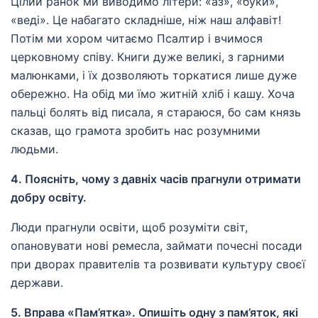
Цілий ранок ми виводимо літери: «аз», «буки»,
«веді». Це набагато складніше, ніж наш алфавіт!
Потім ми хором читаємо Псалтир і вчимося
церковному співу. Книги дуже великі, з гарними
малюнками, і їх дозволяють торкатися лише дуже
обережно. На обід ми їмо житній хліб і кашу. Хоча
пальці болять від писала, я стараюся, бо сам князь
сказав, що грамота зробить нас розумними
людьми.
4. Поясніть, чому з давніх часів прагнули отримати
добру освіту.
Люди прагнули освіти, щоб розуміти світ,
опановувати нові ремесла, займати почесні посади
при дворах правителів та розвивати культуру своєї
держави.
5. Вправа «Пам’ятка». Опишіть одну з пам’яток, які