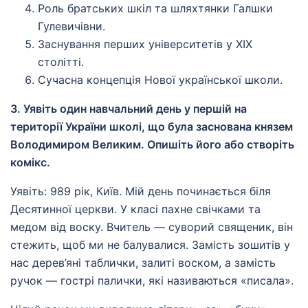
Роль братських шкіл та шляхтянки Галшки
Гулевичівни.
Заснування перших університетів у XIX
столітті.
Сучасна концепція Нової української школи.
3. Уявіть один навчальний день у першій на
території України школі, що була заснована князем
Володимиром Великим. Опишіть його або створіть
комікс.
Уявіть: 989 рік, Київ. Мій день починається біля
Десятинної церкви. У класі пахне свічками та
медом від воску. Вчитель — суворий священик, він
стежить, щоб ми не балувалися. Замість зошитів у
нас дерев’яні таблички, залиті воском, а замість
ручок — гострі палички, які називаються «писала».