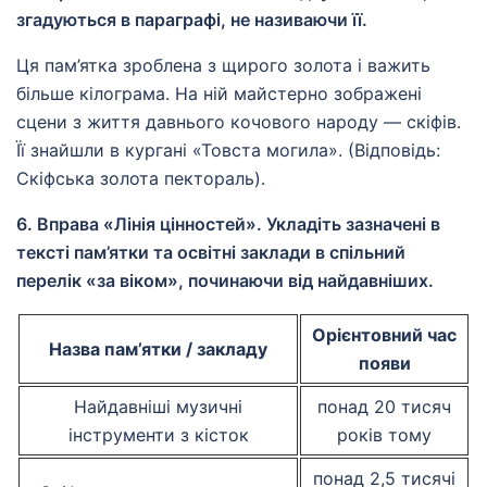
згадуються в параграфі, не називаючи її.
Ця пам’ятка зроблена з щирого золота і важить
більше кілограма. На ній майстерно зображені
сцени з життя давнього кочового народу — скіфів.
Її знайшли в кургані «Товста могила». (Відповідь:
Скіфська золота пектораль).
6. Вправа «Лінія цінностей». Укладіть зазначені в
тексті пам’ятки та освітні заклади в спільний
перелік «за віком», починаючи від найдавніших.
Орієнтовний час
Назва пам’ятки / закладу
появи
Найдавніші музичні
понад 20 тисяч
інструменти з кісток
років тому
понад 2,5 тисячі