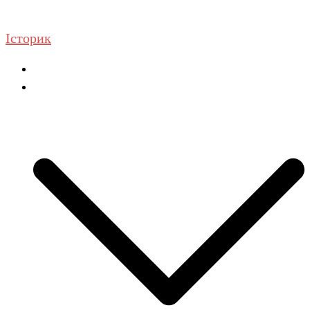
Перейти
до
Історик
вмісту
Головна
ГДЗ Історія та громадянська