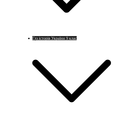
Гдз історія України 9 клас