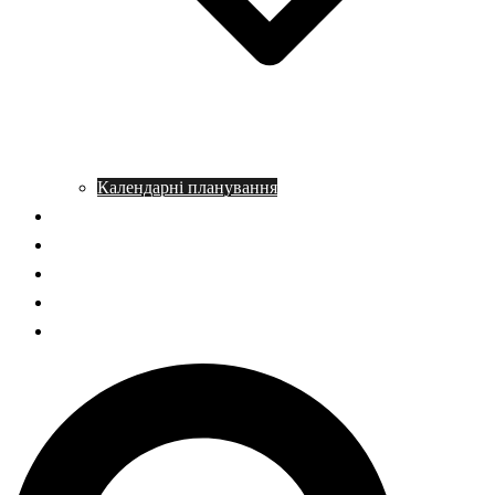
Календарні планування
Довідник з історії
Статті
Запитання – відповідь
НМТ історія України
ГДЗ Правознавство
Пошук