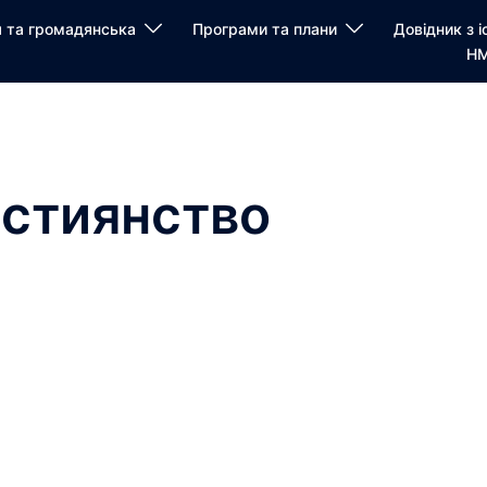
я та громадянська
Програми та плани
Довідник з і
НМ
стиянство