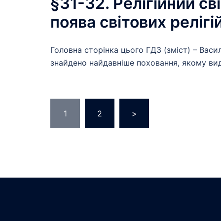
§31-32. Релігійний св
поява світових релігі
Головна сторінка цього ГДЗ (зміст) – Васи
знайдено найдавніше поховання, якому ви
Пагінація
1
2
>
записів