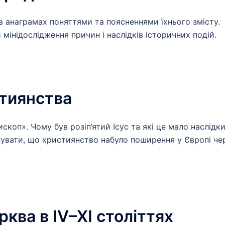
в анаграмах поняттями та поясненнями їхнього змісту.
мінідослідження причин і наслідків історичних подій.
стиянства
скоп». Чому був розіп’ятий Ісус та які це мало наслідк
вати, що християнство набуло поширення у Європі че
ква в ІV–ХІ століттях