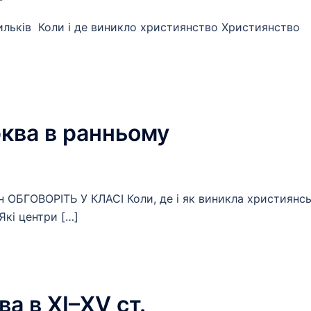
Васильків Коли і де виникло християнство Християнство
рква в ранньому
ун ОБГОВОРІТЬ У КЛАСІ Коли, де і як виникла християнс
кі центри […]
а в XI–XV ст.