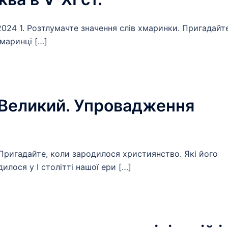
2024 1. Розтлумачте значення слів хмаринки. Пригадайте
хмаринці […]
 Великий. Упровадження
 Пригадайте, коли зародилося християнство. Які його
илося у I столітті нашої ери […]