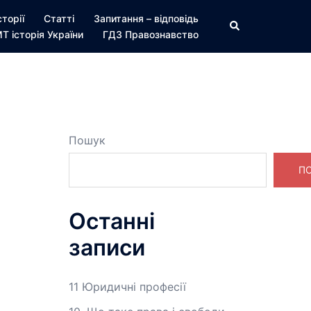
сторії
Статті
Запитання – відповідь
Пошук
Т історія України
ГДЗ Правознавство
Пошук
П
Останні
записи
11 Юридичні професії