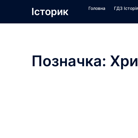
Перейти
Історик
Головна
ГДЗ Історі
до
вмісту
Позначка:
Хри