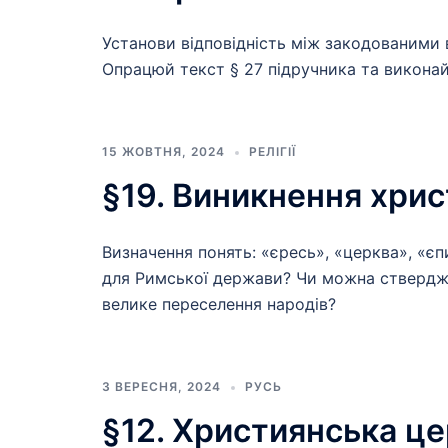
Установи відповідність між закодованими 
Опрацюй текст § 27 підручника та виконай 
15 ЖОВТНЯ, 2024
РЕЛІГІЇ
§19. Виникнення хри
Визначення понять: «єресь», «церква», «єпи
для Римської держави? Чи можна стверджу
велике переселення народів?
3 ВЕРЕСНЯ, 2024
РУСЬ
§12. Християнська цер