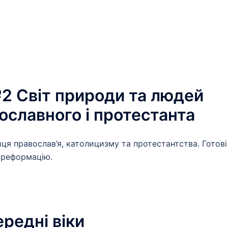
2 Світ природи та людей
ославного і протестанта
лиця православ’я, католицизму та протестантства. Готові
рреформацію.
ередні віки