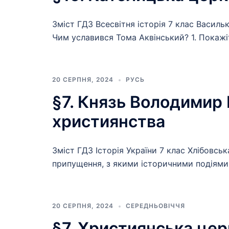
Зміст ГДЗ Всесвітня історія 7 клас Васильк
Чим уславився Тома Аквінський? 1. Покажіт
20 СЕРПНЯ, 2024
РУСЬ
§7. Князь Володимир
християнства
Зміст ГДЗ Історія України 7 клас Хлібовськ
припущення, з якими історичними подіями
20 СЕРПНЯ, 2024
СЕРЕДНЬОВІЧЧЯ
§7. Християнська церк