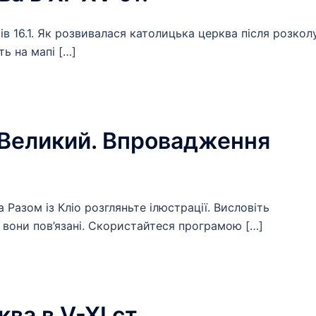
ів 16.1. Як розвивалася католицька церква після розкол
ь на мапі […]
 Великий. Впровадження
а Разом із Кліо розгляньте ілюстрації. Висловіть
 вони пов’язані. Скористайтеся програмою […]
ва в V-XI ст.