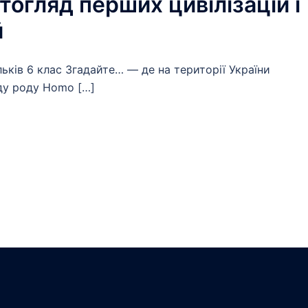
ітогляд перших цивілізацій і
й
льків 6 клас Згадайте… — де на території України
ду роду Homo […]