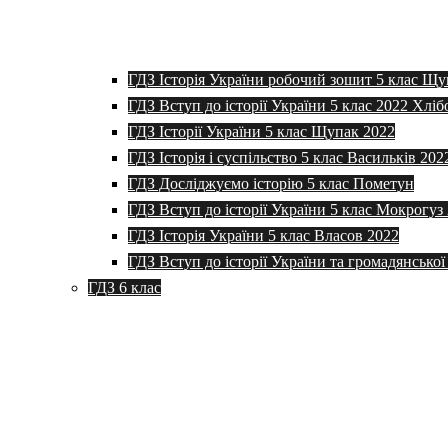
ГДЗ Історія України робочий зошит 5 клас Щу
ГДЗ Вступ до історії України 5 клас 2022 Хліб
ГДЗ Історії України 5 клас Щупак 2022
ГДЗ Історія і суспільство 5 клас Васильків 202
ГДЗ Досліджуємо історію 5 клас Пометун
ГДЗ Вступ до історії України 5 клас Мокрогуз
ГДЗ Історія України 5 клас Власов 2022
ГДЗ Вступ до історії України та громадянської
ГДЗ 6 клас