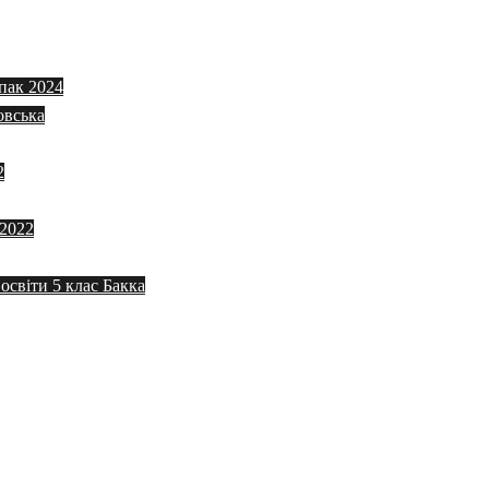
пак 2024
овська
2
 2022
 освіти 5 клас Бакка