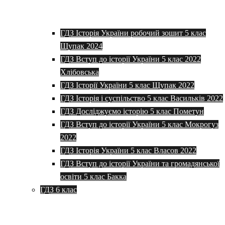
ГДЗ Історія України робочий зошит 5 клас
Щупак 2024
ГДЗ Вступ до історії України 5 клас 2022
Хлібовська
ГДЗ Історії України 5 клас Щупак 2022
ГДЗ Історія і суспільство 5 клас Васильків 2022
ГДЗ Досліджуємо історію 5 клас Пометун
ГДЗ Вступ до історії України 5 клас Мокрогуз
2022
ГДЗ Історія України 5 клас Власов 2022
ГДЗ Вступ до історії України та громадянської
освіти 5 клас Бакка
ГДЗ 6 клас