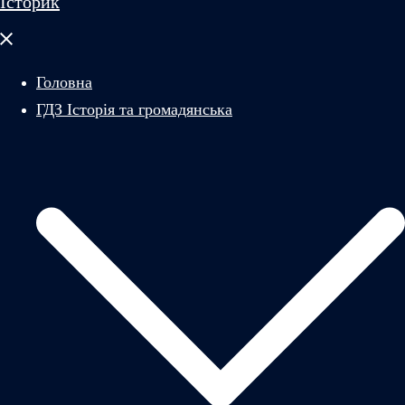
Історик
Закрити
меню
Головна
ГДЗ Історія та громадянська