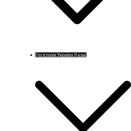
Гдз історія України 9 клас