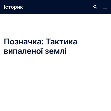
Перейти
Історик
Пошук
Пер
до
ме
вмісту
Позначка:
Тактика
випаленої землі