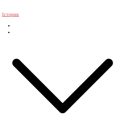
Перейти
до
Історик
вмісту
Головна
ГДЗ Історія та громадянська