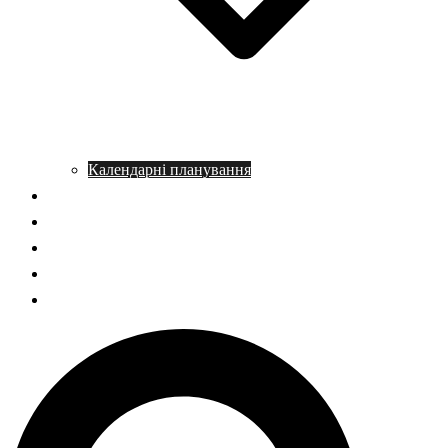
Календарні планування
Довідник з історії
Статті
Запитання – відповідь
НМТ історія України
ГДЗ Правознавство
Пошук