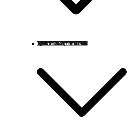
Гдз історія України 9 клас