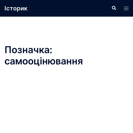
Перейти
Історик
Пошук
Пер
до
ме
вмісту
Позначка:
самооцінювання