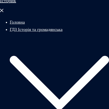
Історик
Закрити
меню
Головна
ГДЗ Історія та громадянська