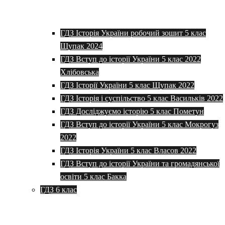
ГДЗ Історія України робочий зошит 5 клас
Щупак 2024
ГДЗ Вступ до історії України 5 клас 2022
Хлібовська
ГДЗ Історії України 5 клас Щупак 2022
ГДЗ Історія і суспільство 5 клас Васильків 2022
ГДЗ Досліджуємо історію 5 клас Пометун
ГДЗ Вступ до історії України 5 клас Мокрогуз
2022
ГДЗ Історія України 5 клас Власов 2022
ГДЗ Вступ до історії України та громадянської
освіти 5 клас Бакка
ГДЗ 6 клас