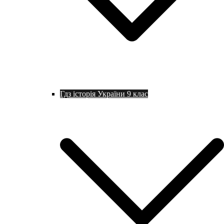
Гдз історія України 9 клас