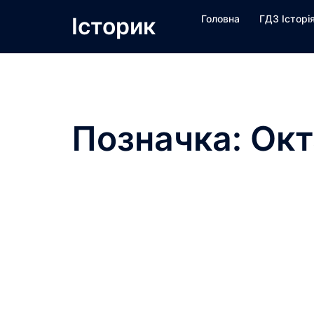
Перейти
Історик
Головна
ГДЗ Історі
до
вмісту
Позначка:
Окт