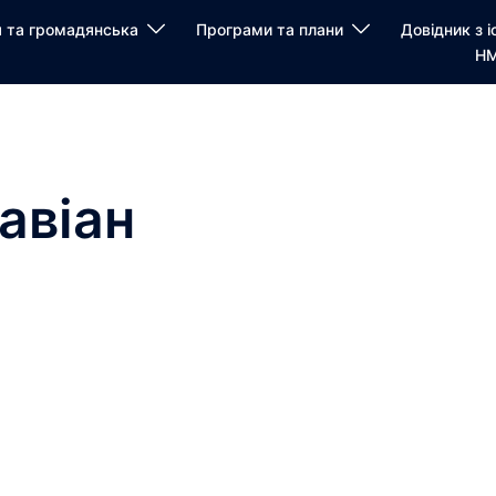
я та громадянська
Програми та плани
Довідник з і
НМ
авіан