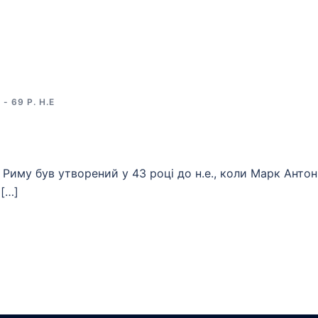
- 69 Р. Н.Е
 Риму був утворений у 43 році до н.е., коли Марк Антон
 […]