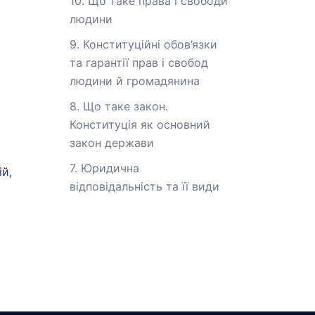
10. Що таке права і свободи
людини
9. Конституційні обов’язки
та гарантії прав і свобод
людини й громадянина
8. Що таке закон.
Конституція як основний
закон держави
7. Юридична
ій,
відповідальність та її види