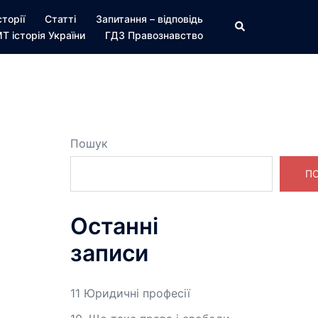
сторії
Статті
Запитання – відповідь
Пошук
Т історія України
ГДЗ Правознавство
Пошук
П
Останні
записи
11 Юридичні професії