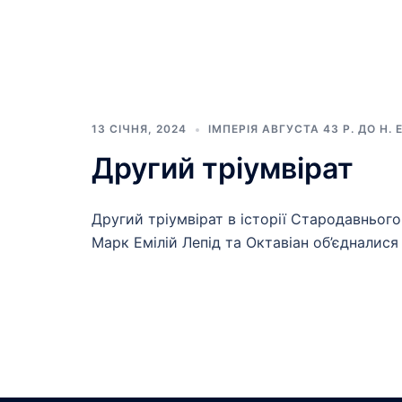
13 СІЧНЯ, 2024
ІМПЕРІЯ АВГУСТА 43 Р. ДО Н. Е 
Другий тріумвірат
Другий тріумвірат в історії Стародавнього
Марк Емілій Лепід та Октавіан об’єдналися