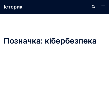
Перейти
Історик
Пошук
Пер
до
ме
вмісту
Позначка:
кібербезпека