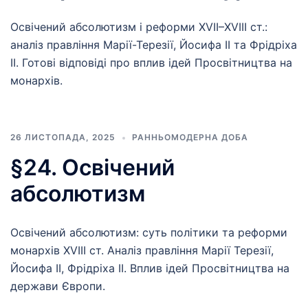
Освічений абсолютизм і реформи XVII–XVIII ст.:
аналіз правління Марії-Терезії, Йосифа II та Фрідріха
II. Готові відповіді про вплив ідей Просвітництва на
монархів.
26 ЛИСТОПАДА, 2025
РАННЬОМОДЕРНА ДОБА
§24. Освічений
абсолютизм
Освічений абсолютизм: суть політики та реформи
монархів XVIII ст. Аналіз правління Марії Терезії,
Йосифа II, Фрідріха II. Вплив ідей Просвітництва на
держави Європи.