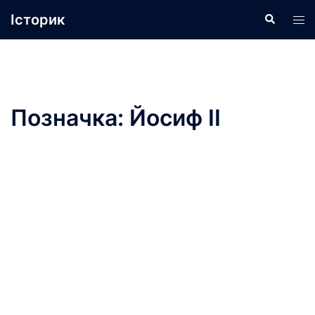
Перейти
Історик
Пошук
Пер
до
ме
вмісту
Позначка:
Йосиф II