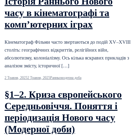
Історія Раннього Нового
часу в кінематографі та
комп’ютерних іграх
Кінематограф Фільми часто звертаються до подій XV–XVIII
століть: географічних відкриттів, релігійних війн,
абсолютизму, колоніалізму. Ось кілька яскравих прикладів з
аналізом змісту, історичної […]
2 Травня, 2025
2 Травня, 2025
Ранньомодерна доба
§1–2. Криза європейського
Середньовіччя. Поняття і
періодизація Нового часу
(Модерної доби)