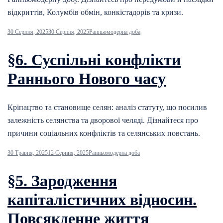
відкриттів, Колумбів обмін, конкістадорів та кризи.
30 Серпня, 2025
30 Серпня, 2025
Ранньомодерна доба
§6. Суспільні конфлікти
Раннього Нового часу
Кріпацтво та становище селян: аналіз статуту, що посилив
залежність селянства та дворової челяді. Дізнайтеся про
причини соціальних конфліктів та селянських повстань.
30 Травня, 2025
12 Серпня, 2025
Ранньомодерна доба
§5. Зародження
капіталістичних відносин.
Повсякденне життя