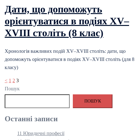
Дати, що допоможуть
орієнтуватися в подіях XV–
XVIII століть (8 клас)
Хронологія важливих подій XV–XVIII століть: дати, що
допоможуть орієнтуватися в подіях XV–XVIII століть (для 8
класу)
Пагінація
<
1
2
3
записів
Пошук
ПОШУК
Останні записи
11 Юридичні професії