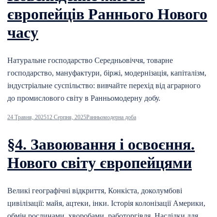
європейців Раннього Нового
часу
Натуральне господарство Середньовіччя, товарне
господарство, мануфактури, біржі, модернізація, капіталізм,
індустріальне суспільство: вивчайте перехід від аграрного
до промислового світу в Ранньомодерну добу.
24 Травня, 2025
12 Серпня, 2025
Ранньомодерна доба
§4. Завоювання і освоєння.
Нового світу європейцями
Великі географічні відкриття, Конкіста, доколумбові
цивілізації: майя, ацтеки, інки. Історія колонізації Америки,
обмін рослинами, хворобами, работоргівля. Наслідки для