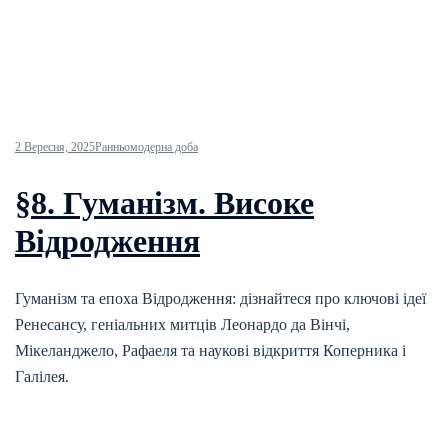
2 Вересня, 2025
Ранньомодерна доба
§8. Гуманізм. Високе
Відродження
Гуманізм та епоха Відродження: дізнайтеся про ключові ідеї
Ренесансу, геніальних митців Леонардо да Вінчі,
Мікеланджело, Рафаеля та наукові відкриття Коперника і
Галілея.