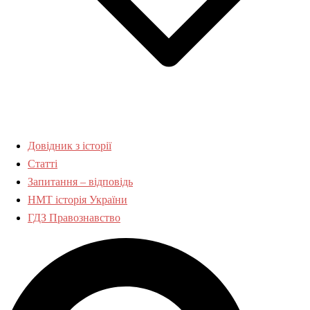
Довідник з історії
Статті
Запитання – відповідь
НМТ історія України
ГДЗ Правознавство
Пошук