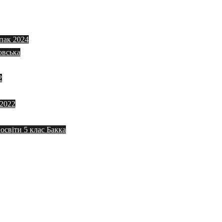
пак 2024
овська
2
 2022
 освіти 5 клас Бакка