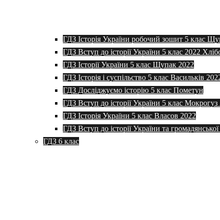
ГДЗ Історія України робочий зошит 5 клас Щу
ГДЗ Вступ до історії України 5 клас 2022 Хліб
ГДЗ Історії України 5 клас Щупак 2022
ГДЗ Історія і суспільство 5 клас Васильків 202
ГДЗ Досліджуємо історію 5 клас Пометун
ГДЗ Вступ до історії України 5 клас Мокрогуз
ГДЗ Історія України 5 клас Власов 2022
ГДЗ Вступ до історії України та громадянської
ГДЗ 6 клас