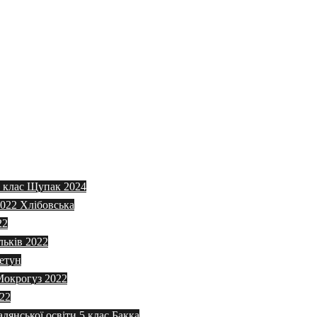
5 клас Щупак 2024
2022 Хлібовська
22
льків 2022
етун
 Мокрогуз 2022
022
адянської освіти 5 клас Бакка