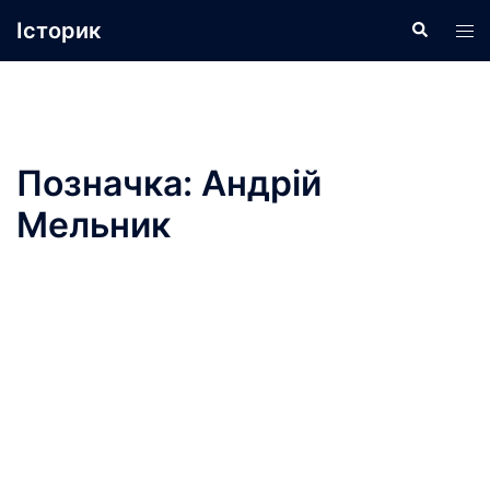
Перейти
Історик
Пошук
Пер
до
ме
вмісту
Позначка:
Андрій
Мельник