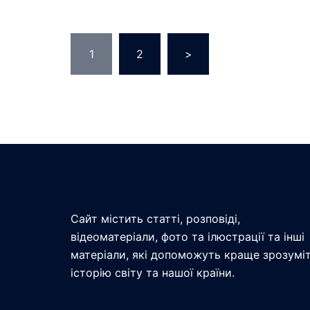
Пагінація
1
2
>
записів
Сайт містить статті, розповіді,
відеоматеріали, фото та ілюстрації та інші
матеріали, які допоможуть краще зрозумі
історію світу та нашої країни.