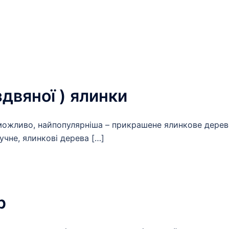
здвяної ) ялинки
, можливо, найпопулярніша – прикрашене ялинкове дерев
учне, ялинкові дерева […]
р