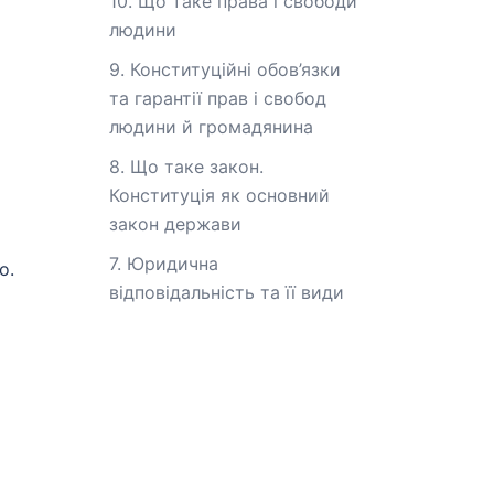
10. Що таке права і свободи
людини
9. Конституційні обов’язки
та гарантії прав і свобод
людини й громадянина
8. Що таке закон.
Конституція як основний
закон держави
7. Юридична
о.
відповідальність та її види