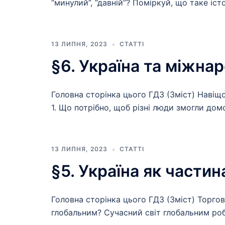
“минулий”, “давній”? Поміркуй, що таке істо
13 ЛИПНЯ, 2023
СТАТТІ
§6. Україна та міжнар
Головна сторінка цього ГДЗ (Зміст) Навіщ
1. Що потрібно, щоб різні люди змогли дом
13 ЛИПНЯ, 2023
СТАТТІ
§5. Україна як частин
Головна сторінка цього ГДЗ (Зміст) Торгове
глобальним? Сучасний світ глобальним роб