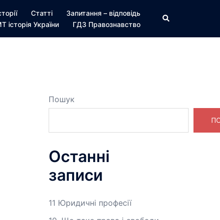
сторії
Статті
Запитання – відповідь
Пошук
Т історія України
ГДЗ Правознавство
Пошук
П
Останні
записи
11 Юридичні професії