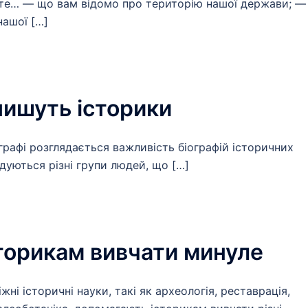
йте… — що вам відомо про територію нашої держави; —
нашої […]
 пишуть історики
графі розглядається важливість біографій історичних
адуються різні групи людей, що […]
сторикам вивчати минуле
ні історичні науки, такі як археологія, реставрація,