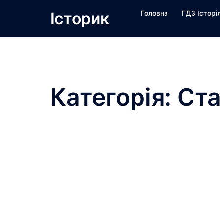
Перейти
Історик
Головна
ГДЗ Історі
до
вмісту
Категорія:
Ста