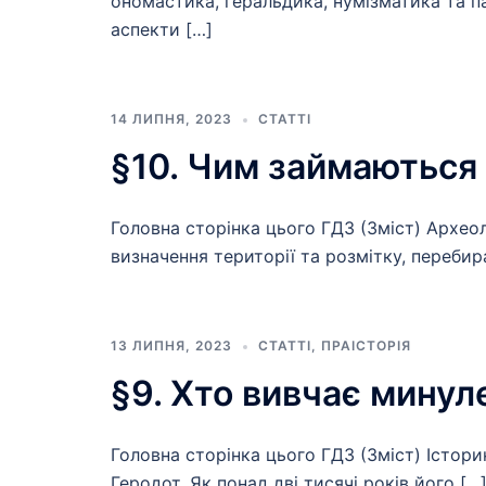
ономастика, геральдика, нумізматика та п
аспекти […]
14 ЛИПНЯ, 2023
СТАТТІ
§10. Чим займаються
Головна сторінка цього ГДЗ (Зміст) Архео
визначення території та розмітку, перебир
13 ЛИПНЯ, 2023
СТАТТІ
,
ПРАІСТОРІЯ
§9. Хто вивчає минул
Головна сторінка цього ГДЗ (Зміст) Істори
Геродот. Як понад дві тисячі років його […