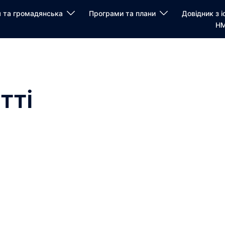
я та громадянська
Програми та плани
Довідник з і
НМ
тті