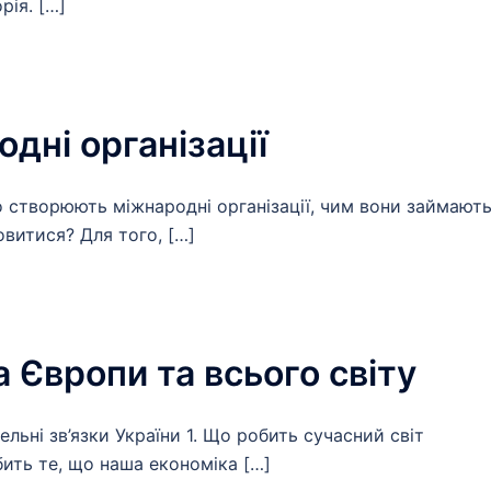
рія. […]
одні організації
о створюють міжнародні організації, чим вони займают
овитися? Для того, […]
а Європи та всього світу
льні зв’язки України 1. Що робить сучасний світ
ить те, що наша економіка […]