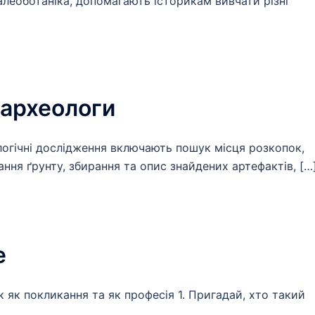
алеоботаніка, допомагають історикам вивчати різні
 археологи
логічні дослідження включають пошук місця розкопок,
ання ґрунту, збирання та опис знайдених артефактів, […
е
к як покликання та як професія 1. Пригадай, хто такий
]