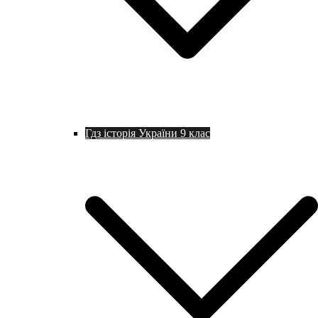
Гдз історія України 9 клас