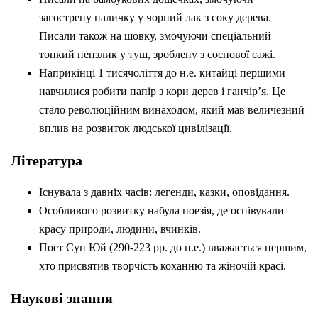
загострену паличку у чорний лак з соку дерева.
Писали також на шовку, змочуючи спеціальний
тонкий пензлик у туш, зроблену з соснової сажі.
Наприкінці 1 тисячоліття до н.е. китайці першими
навчилися робити папір з кори дерев і ганчір’я. Це
стало революційним винаходом, який мав величезний
вплив на розвиток людської цивілізації.
Література
Існувала з давніх часів: легенди, казки, оповідання.
Особливого розвитку набула поезія, де оспівували
красу природи, людини, вчинків.
Поет Сун Юй (290-223 рр. до н.е.) вважається першим,
хто присвятив творчість коханню та жіночій красі.
Наукові знання