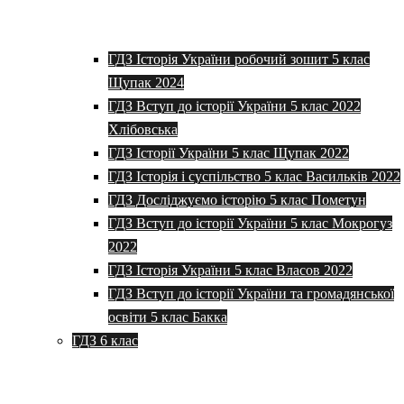
ГДЗ Історія України робочий зошит 5 клас
Щупак 2024
ГДЗ Вступ до історії України 5 клас 2022
Хлібовська
ГДЗ Історії України 5 клас Щупак 2022
ГДЗ Історія і суспільство 5 клас Васильків 2022
ГДЗ Досліджуємо історію 5 клас Пометун
ГДЗ Вступ до історії України 5 клас Мокрогуз
2022
ГДЗ Історія України 5 клас Власов 2022
ГДЗ Вступ до історії України та громадянської
освіти 5 клас Бакка
ГДЗ 6 клас