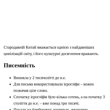
Стародавній Китай вважається однією з найдавніших
цивілізацій світу, і його культурні досягнення вражають.
Писемність
Виникла у 2 тисячолітті до н.е.
Для письма використовували ієрогліфи – кожен
позначав ціле слово.
Спочатку ієрогліфів було кілька сотень, а на початку 3
століття до н.е. – вже понад три тисячі.
Писали на бамбукових дощечках, змочуючи