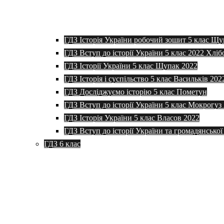
ГДЗ Історія України робочий зошит 5 клас Щу
ГДЗ Вступ до історії України 5 клас 2022 Хліб
ГДЗ Історії України 5 клас Щупак 2022
ГДЗ Історія і суспільство 5 клас Васильків 202
ГДЗ Досліджуємо історію 5 клас Пометун
ГДЗ Вступ до історії України 5 клас Мокрогуз
ГДЗ Історія України 5 клас Власов 2022
ГДЗ Вступ до історії України та громадянської
ГДЗ 6 клас