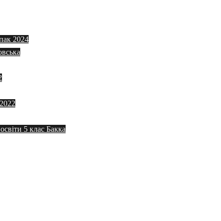
пак 2024
овська
2
 2022
 освіти 5 клас Бакка