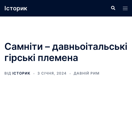
Перейти
Історик
Пошук
Пер
до
ме
вмісту
Самніти – давньоітальські
гірські племена
ВІД
ІСТОРИК
3 СІЧНЯ, 2024
ДАВНІЙ РИМ