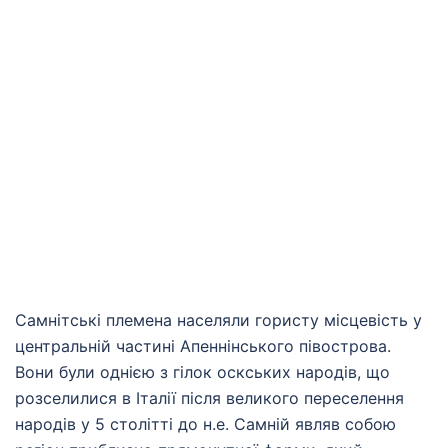
Самнітські племена населяли гористу місцевість у
центральній частині Апеннінського півострова.
Вони були однією з гілок оскських народів, що
розселилися в Італії після великого переселення
народів у 5 столітті до н.е. Самній являв собою