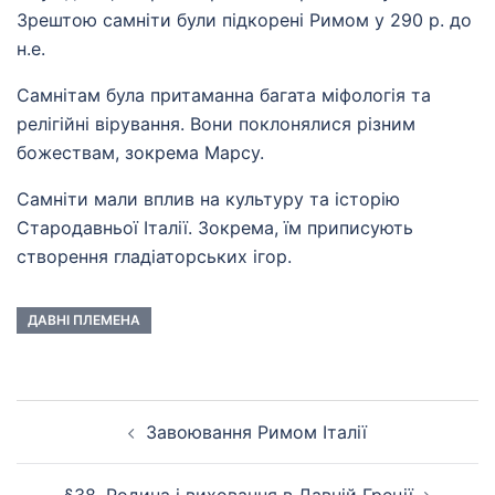
Зрештою самніти були підкорені Римом у 290 р. до
н.е.
Самнітам була притаманна багата міфологія та
релігійні вірування. Вони поклонялися різним
божествам, зокрема Марсу.
Самніти мали вплив на культуру та історію
Стародавньої Італії. Зокрема, їм приписують
створення гладіаторських ігор.
ДАВНІ ПЛЕМЕНА
Навігація
Завоювання Римом Італії
по
запису