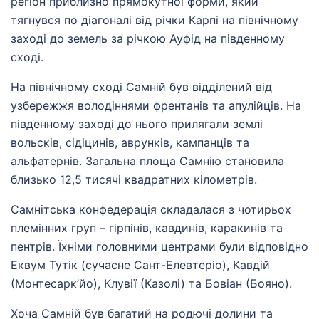
регіон приблизно прямокутної форми, який
тягнувся по діагоналі від річки Карпі на північному
заході до земель за річкою Ауфід на південному
сході.
На північному сході Самній був відділений від
узбережжя володіннями френтанів та апулійців. На
південному заході до нього прилягали землі
вольсків, сідіцинів, аврунків, кампанців та
альфатернів. Загальна площа Самнію становила
близько 12,5 тисячі квадратних кілометрів.
Самнітська конфедерація складалася з чотирьох
племінних груп – гірпінів, кавдинів, каракинів та
пентрів. Їхніми головними центрами були відповідно
Еквум Тутік (сучасне Сант-Елевтеріо), Кавдій
(Монтесарк’йо), Клувії (Казолі) та Бовіан (Бояно).
Хоча Самній був багатий на родючі долини та