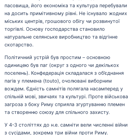
пасовища, його економіка та культура перебували
на досить примітивному рівні. Не існувало жодних
міських центрів, грошового обігу чи розвинутої
торгівлі. Основу господарства становило
натуральне селянське виробництво та відгінне
скотарство.
Політичний устрій був простим – основною
одиницею був паг (округ з одного чи декількох
поселень). Конфедерація складалася з об’єднання
пагів у племена (touto), очолювані виборним
вождем. Єдність самнітів полягала насамперед у
спільній мові, звичаях та культурі. Проте військова
загроза з боку Риму сприяла згуртуванню племен
та створенню союзу для спільного захисту.
У 4-3 століттях до н.е. самніти вели численні війни
з сусідами, зокрема три війни проти Риму.