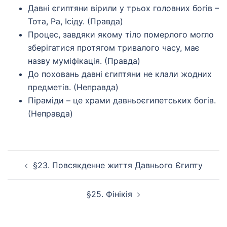
Давні єгиптяни вірили у трьох головних богів –
Тота, Ра, Ісіду. (Правда)
Процес, завдяки якому тіло померлого могло
зберігатися протягом тривалого часу, має
назву муміфікація. (Правда)
До поховань давні єгиптяни не клали жодних
предметів. (Неправда)
Піраміди – це храми давньоєгипетських богів.
(Неправда)
Навігація
§23. Повсякденне життя Давнього Єгипту
по
запису
§25. Фінікія