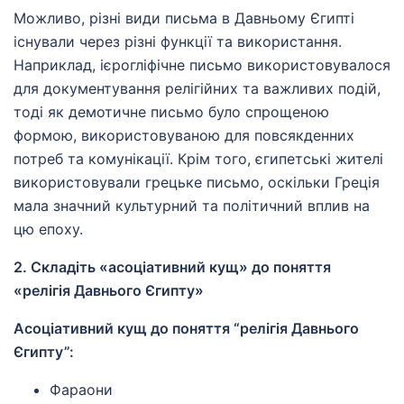
Можливо, різні види письма в Давньому Єгипті
існували через різні функції та використання.
Наприклад, ієрогліфічне письмо використовувалося
для документування релігійних та важливих подій,
тоді як демотичне письмо було спрощеною
формою, використовуваною для повсякденних
потреб та комунікації. Крім того, єгипетські жителі
використовували грецьке письмо, оскільки Греція
мала значний культурний та політичний вплив на
цю епоху.
2. Складіть «асоціативний кущ» до поняття
«релігія Давнього Єгипту»
Асоціативний кущ до поняття “релігія Давнього
Єгипту”:
Фараони