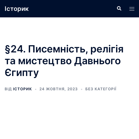
Перейти
Історик
Пошук
Пер
до
ме
вмісту
§24. Писемність, релігія
та мистецтво Давнього
Єгипту
ВІД
ІСТОРИК
24 ЖОВТНЯ, 2023
БЕЗ КАТЕГОРІЇ