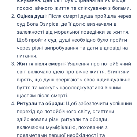
існування. Цей світ був сприйнятий як місце
покою, вічного життя та спілкування з богами.
Оцінка душі
: Після смерті душа пройшла через
суд Бога Озиріса, де її долю визначали в
залежності від моральної поведінки за життя.
Щоб пройти суд, душі необхідно було пройти
через різні випробування та дати відповіді на
питання.
Життя після смерті
: Уявлення про потойбічний
світ включало ідею про вічне життя. Єгиптяни
вірять, що душі зберігають своє індивідуальне
буття та можуть насолоджуватися вічним
щастям після смерті.
Ритуали та обряди
: Щоб забезпечити успішний
перехід до потойбічного світу, єгиптяни
здійснювали різні ритуали та обряди,
включаючи муміфікацію, поховання з
предметами першої необхідності та