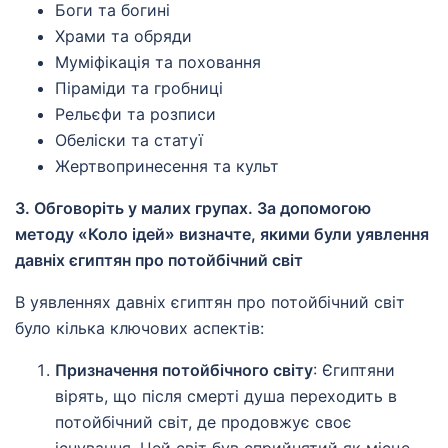
Боги та богині
Храми та обряди
Муміфікація та поховання
Піраміди та гробниці
Рельєфи та розписи
Обеліски та статуї
Жертвопринесення та культ
3. Обговоріть у малих групах. За допомогою
методу «Коло ідей» визначте, якими були уявлення
давніх єгиптян про потойбічний світ
В уявленнях давніх єгиптян про потойбічний світ
було кілька ключових аспектів:
Призначення потойбічного світу
: Єгиптяни
вірять, що після смерті душа переходить в
потойбічний світ, де продовжує своє