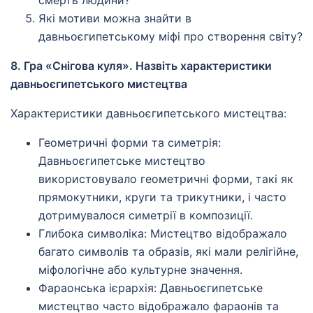
смерть людини?
Які мотиви можна знайти в
давньоєгипетському міфі про створення світу?
8. Гра «Снігова куля». Назвіть характеристики
давньоєгипетського мистецтва
Характеристики давньоєгипетського мистецтва:
Геометричні форми та симетрія:
Давньоєгипетське мистецтво
використовувало геометричні форми, такі як
прямокутники, круги та трикутники, і часто
дотримувалося симетрії в композиції.
Глибока символіка: Мистецтво відображало
багато символів та образів, які мали релігійне,
міфологічне або культурне значення.
Фараонська ієрархія: Давньоєгипетське
мистецтво часто відображало фараонів та