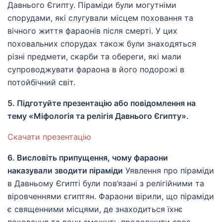
Давнього Єгипту. Піраміди були могутніми
спорудами, які слугували місцем поховання та
вічного життя фараонів після смерті. У цих
поховальних спорудах також були знаходяться
різні предмети, скарби та обереги, які мали
супроводжувати фараона в його подорожі в
потойбічний світ.
5. Підготуйте презентацію або повідомлення на
тему «Міфологія та релігія Давнього Єгипту».
Скачати презентацію
6. Висловіть припущення, чому фараони
наказували зводити піраміди
Уявлення про піраміди
в Давньому Єгипті були пов’язані з релігійними та
віровченнями єгиптян. Фараони вірили, що піраміди
є священними місцями, де знаходиться їхнє