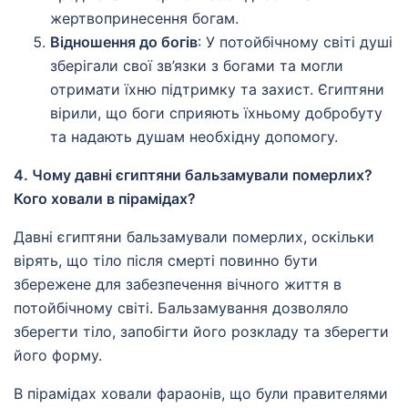
жертвопринесення богам.
Відношення до богів
: У потойбічному світі душі
зберігали свої зв’язки з богами та могли
отримати їхню підтримку та захист. Єгиптяни
вірили, що боги сприяють їхньому добробуту
та надають душам необхідну допомогу.
4. Чому давні єгиптяни бальзамували померлих?
Кого ховали в пірамідах?
Давні єгиптяни бальзамували померлих, оскільки
вірять, що тіло після смерті повинно бути
збережене для забезпечення вічного життя в
потойбічному світі. Бальзамування дозволяло
зберегти тіло, запобігти його розкладу та зберегти
його форму.
В пірамідах ховали фараонів, що були правителями