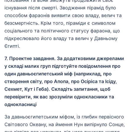
поховання та вони зможуть продовжити своє
існування після смерті. Зводження пірамід було
способом фараонів виявити свою владу, велич та
безсмертність. Крім того, піраміди є символом
соціального та політичного статусу фараона, що
підкреслювало його владу та велич у Давньому
Єгипті.
7. Проектне завдання. За додатковими джерелами
у складі малих груп підготуйте повідомлення про
один давньоєгипетський міф (наприклад, про
створення світу, про Апопа, про Осіріса та Ісіду,
Сехмет, Кут і Геба). Складіть запитання, щоб
перевірити, як вас зрозуміли однокласники та
однокласниці
За давньоєгипетським міфом, із глибин первісного
Світового Океану, на ймення Нун випірнуло Сонце,