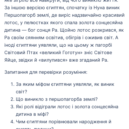
яке зігріло все навкруги, від чого виникло життя.
За іншою версією єгиптян, спочатку із Нуна виник
Першопагорб землі, де виріс надзвичайно красивий
лотос, у пелюстках якого спала золота сонцесяйна
дитина — бог сонця Ра. Щойно лотос розкрився, як
Ра своїм сяянням освітив, обігрів і оживив світ. А
іноді єгиптяни уявляли, що на цьому ж пагорбі
Світовий Птах «великий Гоготун» зніс Світове
Яйце, звідки й «вилупився» вже згаданий Ра.
Запитання для перевірки розуміння:
За яким міфом єгиптяни уявляли, як виник
світ?
Що виникло з першопагорба землі?
Які ролі відіграли лотос і золота сонцесяйна
дитина в міфі?
Чим єгиптяни порівнювали народження й