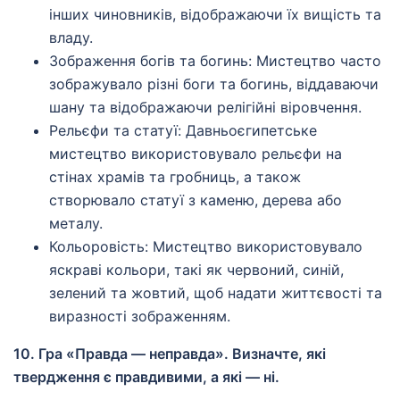
інших чиновників, відображаючи їх вищість та
владу.
Зображення богів та богинь: Мистецтво часто
зображувало різні боги та богинь, віддаваючи
шану та відображаючи релігійні віровчення.
Рельєфи та статуї: Давньоєгипетське
мистецтво використовувало рельєфи на
стінах храмів та гробниць, а також
створювало статуї з каменю, дерева або
металу.
Кольоровість: Мистецтво використовувало
яскраві кольори, такі як червоний, синій,
зелений та жовтий, щоб надати життєвості та
виразності зображенням.
10. Гра «Правда — неправда». Визначте, які
твердження є правдивими, а які — ні.