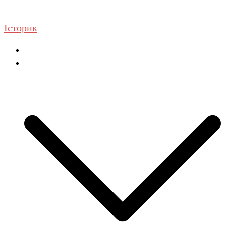
Перейти
до
Історик
вмісту
Головна
ГДЗ Історія та громадянська