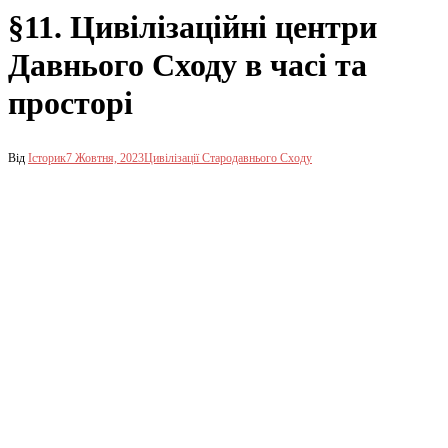
§11. Цивілізаційні центри
Давнього Сходу в часі та
просторі
Від
Історик
7 Жовтня, 2023
Цивілізації Стародавнього Сходу