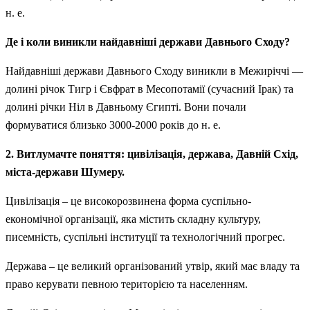
н. е.
Де і коли виникли найдавніші держави Давнього Сходу?
Найдавніші держави Давнього Сходу виникли в Межиріччі —
долині річок Тигр і Євфрат в Месопотамії (сучасний Ірак) та
долині річки Ніл в Давньому Єгипті. Вони почали
формуватися близько 3000-2000 років до н. е.
2. Витлумачте поняття: цивілізація, держава, Давній Схід,
міста-держави Шумеру.
Цивілізація – це високорозвинена форма суспільно-
економічної організації, яка містить складну культуру,
писемність, суспільні інституції та технологічний прогрес.
Держава – це великий організований утвір, який має владу та
право керувати певною територією та населенням.