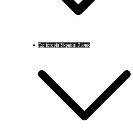
Гдз історія України 9 клас