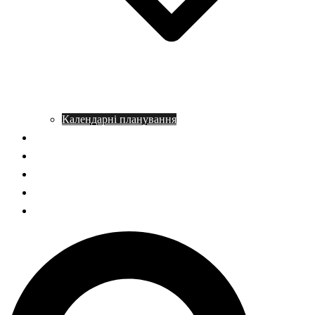
Календарні планування
Довідник з історії
Статті
Запитання – відповідь
НМТ історія України
ГДЗ Правознавство
Пошук