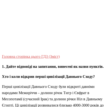
Головна сторінка цього ГДЗ (Зміст)
1. Дайте відповіді на запитання, винесені як назви пунктів.
Хто і коли відкрив перші цивілізації Давнього Сходу?
Перші цивілізації Давнього Сходу були відкриті давніми
народами Межиріччя – долини річок Тигр і Євфрат в
Месопотамії (сучасний Ірак) та долини річки Ніл в Давньому
Єгипті. Ці цивілізації розвивалися близько 4000-3000 років до