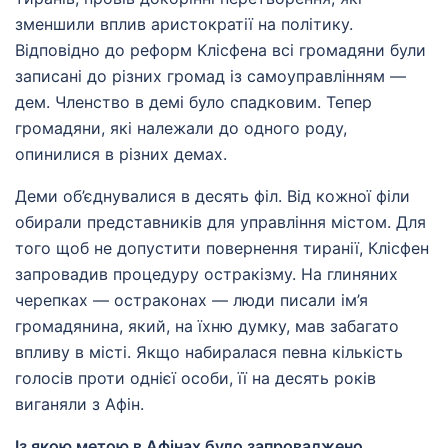
зменшили вплив аристократії на політику.
Відповідно до реформ Клісфена всі громадяни були
записані до різних громад із самоуправлінням —
дем. Членство в демі було спадковим. Тепер
громадяни, які належали до одного роду,
опинилися в різних демах.
Деми об’єднувалися в десять філ. Від кожної філи
обирали представників для управління містом. Для
того щоб не допустити повернення тиранії, Клісфен
запровадив процедуру остракізму. На глиняних
черепках — остраконах — люди писали ім’я
громадянина, який, на їхню думку, мав забагато
впливу в місті. Якщо набиралася певна кількість
голосів проти однієї особи, її на десять років
виганяли з Афін.
Із якою метою в Афінах було запроваджено