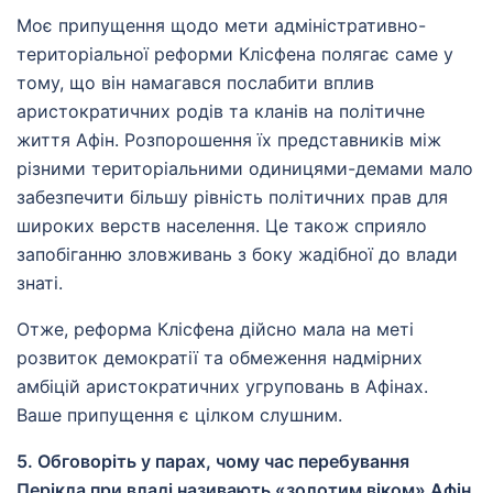
Моє припущення щодо мети адміністративно-
територіальної реформи Клісфена полягає саме у
тому, що він намагався послабити вплив
аристократичних родів та кланів на політичне
життя Афін. Розпорошення їх представників між
різними територіальними одиницями-демами мало
забезпечити більшу рівність політичних прав для
широких верств населення. Це також сприяло
запобіганню зловживань з боку жадібної до влади
знаті.
Отже, реформа Клісфена дійсно мала на меті
розвиток демократії та обмеження надмірних
амбіцій аристократичних угруповань в Афінах.
Ваше припущення є цілком слушним.
5. Обговоріть у парах, чому час перебування
Перікла при владі називають «золотим віком» Афін.