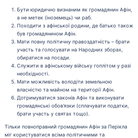
Бути юридично визнаним як громадянин Афін,
а не метек (іноземець) чи раб.
Походити з афінської родини, де батько також
був громадянином Афін.
Мати повну політичну правоздатність – брати
участь та голосувати на Народних зборах,
обиратися на посади.
Служити в афінському війську гоплітом у разі
необхідності.
Мати можливість володіти земельною
власністю та майном на території Афін.
Дотримуватися законів Афін та виконувати
громадянські обов’язки (сплачувати податки,
брати участь у святах тощо).
Тільки повноправний громадянин Афін за Перікла
міг користуватися всіма політичними та