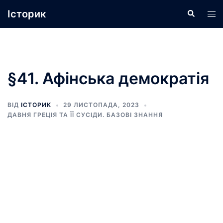
Перейти
Історик
Пошук
Пер
до
ме
вмісту
§41. Афінська демократія
ВІД
ІСТОРИК
29 ЛИСТОПАДА, 2023
ДАВНЯ ГРЕЦІЯ ТА ЇЇ СУСІДИ. БАЗОВІ ЗНАННЯ