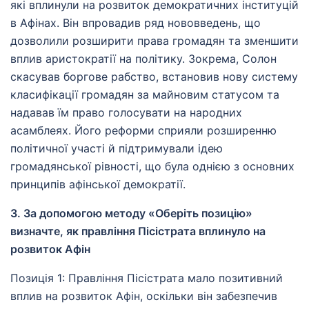
які вплинули на розвиток демократичних інституцій
в Афінах. Він впровадив ряд нововведень, що
дозволили розширити права громадян та зменшити
вплив аристократії на політику. Зокрема, Солон
скасував боргове рабство, встановив нову систему
класифікації громадян за майновим статусом та
надавав їм право голосувати на народних
асамблеях. Його реформи сприяли розширенню
політичної участі й підтримували ідею
громадянської рівності, що була однією з основних
принципів афінської демократії.
3. За допомогою методу «Оберіть позицію»
визначте, як правління Пісістрата вплинуло на
розвиток Афін
Позиція 1: Правління Пісістрата мало позитивний
вплив на розвиток Афін, оскільки він забезпечив