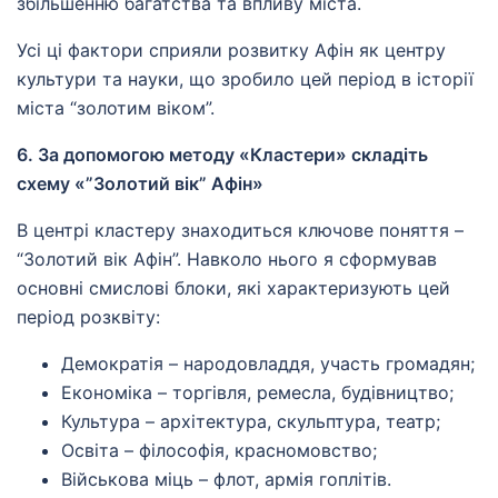
збільшенню багатства та впливу міста.
Усі ці фактори сприяли розвитку Афін як центру
культури та науки, що зробило цей період в історії
міста “золотим віком”.
6. За допомогою методу «Кластери» складіть
схему «”Золотий вік” Афін»
В центрі кластеру знаходиться ключове поняття –
“Золотий вік Афін”. Навколо нього я сформував
основні смислові блоки, які характеризують цей
період розквіту:
Демократія – народовладдя, участь громадян;
Економіка – торгівля, ремесла, будівництво;
Культура – архітектура, скульптура, театр;
Освіта – філософія, красномовство;
Військова міць – флот, армія гоплітів.