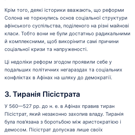
Крім того, деякі історики вважають, що реформи
Солона не торкнулись основ соціальної структури
афінського суспільства, поділеного на різні майнові
класи. Тобто вони не були достатньо радикальними
й комплексними, щоб викорінити самі причини
соціальної кризи та напруженості.
Ці недоліки реформ згодом проявили себе у
подальших політичних негараздах та соціальних
конфліктах в Афінах на шляху до демократії.
3. Тиранія Пісістрата
У 560—527 рр. до н. е. в Афінах правив тиран
Пісістрат, який незаконно захопив владу. Тиранія
була пов’язана з боротьбою між аристократією і
демосом. Пісістрат допускав лише своїх