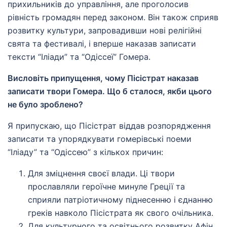
прихильників до управління, але проголосив
рівність громадян перед законом. Він також сприяв
розвитку культури, запровадивши нові релігійні
свята та фестивалі, і вперше наказав записати
тексти “Іліади” та “Одіссеї” Гомера.
Висловіть припущення, чому Пісістрат наказав
записати твори Гомера. Що б сталося, якби цього
не було зроблено?
Я припускаю, що Пісістрат віддав розпорядження
записати та упорядкувати гомерівські поеми
“Іліаду” та “Одіссею” з кількох причин:
Для зміцнення своєї влади. Ці твори
прославляли героїчне минуле Греції та
сприяли патріотичному піднесенню і єднанню
греків навколо Пісістрата як свого очільника.
Для культурного та освітнього розвитку Афін,