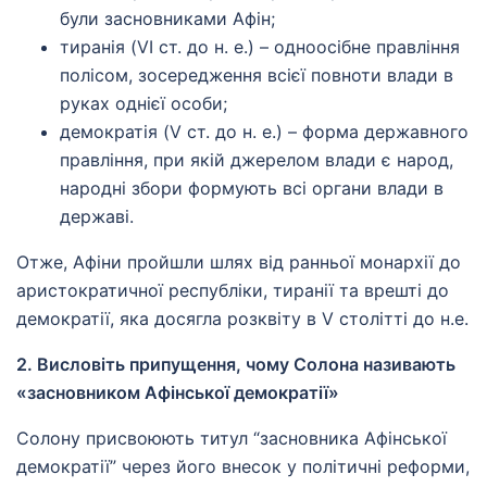
були засновниками Афін;
тиранія (VI ст. до н. е.) – одноосібне правління
полісом, зосередження всієї повноти влади в
руках однієї особи;
демократія (V ст. до н. е.) – форма державного
правління, при якій джерелом влади є народ,
народні збори формують всі органи влади в
державі.
Отже, Афіни пройшли шлях від ранньої монархії до
аристократичної республіки, тиранії та врешті до
демократії, яка досягла розквіту в V столітті до н.е.
2. Висловіть припущення, чому Солона називають
«засновником Афінської демократії»
Солону присвоюють титул “засновника Афінської
демократії” через його внесок у політичні реформи,