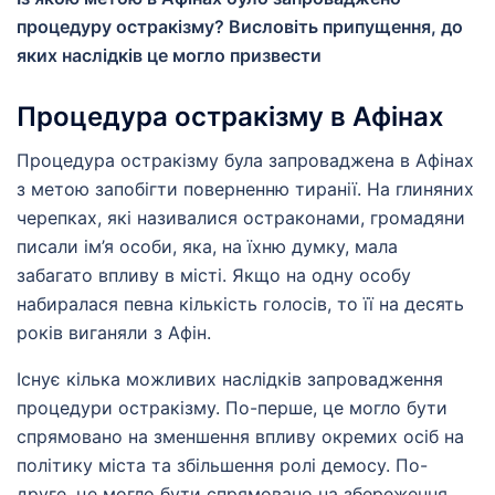
процедуру остракізму? Висловіть припущення, до
яких наслідків це могло призвести
Процедура остракізму в Афінах
Процедура остракізму була запроваджена в Афінах
з метою запобігти поверненню тиранії. На глиняних
черепках, які називалися остраконами, громадяни
писали ім’я особи, яка, на їхню думку, мала
забагато впливу в місті. Якщо на одну особу
набиралася певна кількість голосів, то її на десять
років виганяли з Афін.
Існує кілька можливих наслідків запровадження
процедури остракізму. По-перше, це могло бути
спрямовано на зменшення впливу окремих осіб на
політику міста та збільшення ролі демосу. По-
друге, це могло бути спрямовано на збереження