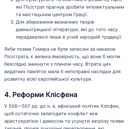
які Пісістрат прагнув зробити інтелектуальним
та мистецьким центром Греції.
Для збереження визначних творів
давньогрецької літератури, які до того часу
передавалися лише в усній народній традиції.
Якби поеми Гомера не були записані за наказом
Пісістрата, є велика ймовірність, що вони б могли
безслідно зникнути з плином часу. Втрата цих
видатних пам’яток мала б непоправні наслідки для
розвитку всієї європейської культури.
4. Реформи Клісфена
У 508—507 рр. до н. е. афінський політик Клісфен,
щоб остаточно залагодити конфлікт між
аристократією і демосом та усунути загрозу появи
тиранів, провів докорінні перетворення, які