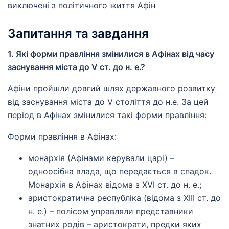
виключені з політичного життя Афін
Запитання та завдання
1. Які форми правління змінилися в Афінах від часу
заснування міста до V ст. до н. е.?
Афіни пройшли довгий шлях державного розвитку
від заснування міста до V століття до н.е. За цей
період в Афінах змінилися такі форми правління:
Форми правління в Афінах:
монархія (Афінами керували царі) –
одноосібна влада, що передається в спадок.
Монархія в Афінах відома з XVI ст. до н. е.;
аристократична республіка (відома з XIII ст. до
н. е.) – полісом управляли представники
знатних родів – аристократи, предки яких