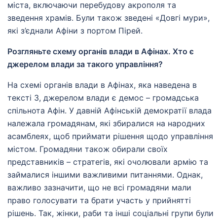
міста, включаючи перебудову акрополя та
зведення храмів. Були також зведені «Довгі мури»,
які з’єднали Афіни з портом Пірей.
Розгляньте схему органів влади в Афінах. Хто є
джерелом влади за такого управління?
На схемі органів влади в Афінах, яка наведена в
тексті 3, джерелом влади є демос – громадська
спільнота Афін. У давній Афінській демократії влада
належала громадянам, які збиралися на народних
асамблеях, щоб приймати рішення щодо управління
містом. Громадяни також обирали своїх
представників – стратегів, які очолювали армію та
займалися іншими важливими питаннями. Однак,
важливо зазначити, що не всі громадяни мали
право голосувати та брати участь у прийнятті
рішень. Так, жінки, раби та інші соціальні групи були