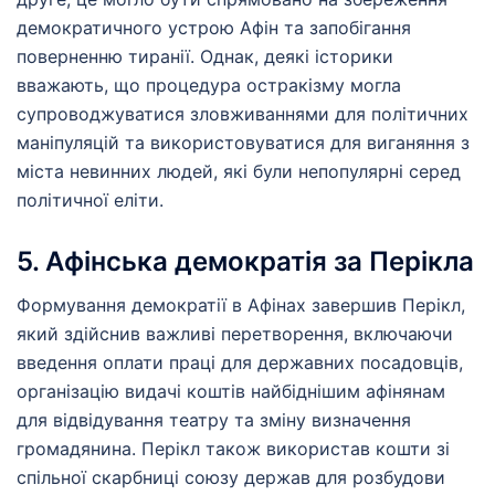
демократичного устрою Афін та запобігання
поверненню тиранії. Однак, деякі історики
вважають, що процедура остракізму могла
супроводжуватися зловживаннями для політичних
маніпуляцій та використовуватися для виганяння з
міста невинних людей, які були непопулярні серед
політичної еліти.
5. Афінська демократія за Перікла
Формування демократії в Афінах завершив Перікл,
який здійснив важливі перетворення, включаючи
введення оплати праці для державних посадовців,
організацію видачі коштів найбіднішим афінянам
для відвідування театру та зміну визначення
громадянина. Перікл також використав кошти зі
спільної скарбниці союзу держав для розбудови