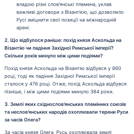
владою різні слов’янські племена, уклав
важливі договори з Візантією, що дозволило
Русі зміцнити свої позиції на міжнародній
арені.
2. Що відбулося раніше: похід князя Аскольда на
Візантію чи падіння Західної Римської імперії?
Скільки років минуло між цими подіями?
Похід князя Аскольда на Візантію відбувся у 860
році, тоді як падіння Західної Римської імперії
сталося у 476 році. Отже, похід Аскольда відбувся
пізніше, і між цими подіями минуло 384 роки.
3. Землі яких східнослов’янських племінних союзів
та неслов’янських народів охоплювали терени Руси
за часів Олега?
За часів князя Олега, Русь охоплювала землі