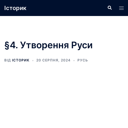
Перейти
Історик
Пошук
Пер
до
ме
вмісту
§4. Утворення Руси
ВІД
ІСТОРИК
20 СЕРПНЯ, 2024
РУСЬ