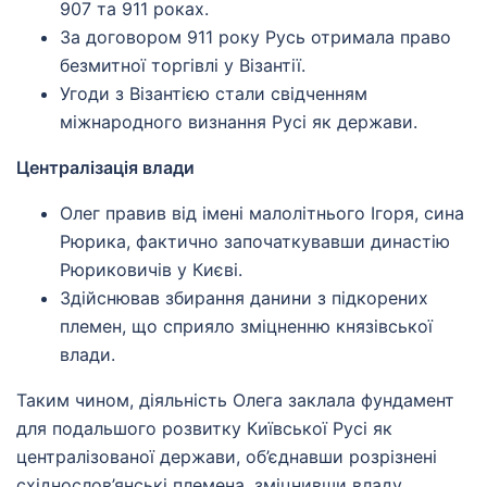
907 та 911 роках.
За договором 911 року Русь отримала право
безмитної торгівлі у Візантії.
Угоди з Візантією стали свідченням
міжнародного визнання Русі як держави.
Централізація влади
Олег правив від імені малолітнього Ігоря, сина
Рюрика, фактично започаткувавши династію
Рюриковичів у Києві.
Здійснював збирання данини з підкорених
племен, що сприяло зміцненню князівської
влади.
Таким чином, діяльність Олега заклала фундамент
для подальшого розвитку Київської Русі як
централізованої держави, об’єднавши розрізнені
східнослов’янські племена, зміцнивши владу