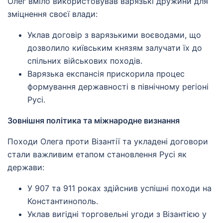
Олег вміло використовував варязькі дружини для
зміцнення своєї влади:
Уклав договір з варязькими воєводами, що
дозволило київським князям залучати їх до
спільних військових походів.
Варязька експансія прискорила процес
формування державності в північному регіоні
Русі.
Зовнішня політика та міжнародне визнання
Походи Олега проти Візантії та укладені договори
стали важливим етапом становлення Русі як
держави:
У 907 та 911 роках здійснив успішні походи на
Константинополь.
Уклав вигідні торговельні угоди з Візантією у