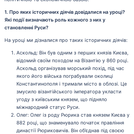
1. Про яких історичних діячів довідалися на уроці?
Які події визначають роль кожного з них у
становленні Руси?
На уроці ми дізналися про таких історичних діячів:
Аскольд: Він був одним з перших князів Києва,
відомий своїм походом на Візантію у 860 році.
Аскольд організував морський похід, під час
якого його війська пограбували околиці
Константинополя і тримали місто в облозі. Це
змусило візантійського імператора укласти
угоду з київським князем, що підняло
міжнародний статус Руси.
Олег: Олег із роду Рюрика став князем Києва у
882 році, що знаменувало початок правління
династії Рюриковичів. Він об’єднав під своєю