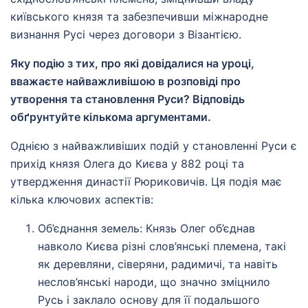
київського князя та забезпечивши міжнародне
визнання Русі через договори з Візантією.
Яку подію з тих, про які довідалися на уроці,
вважаєте найважливішою в розповіді про
утворення та становлення Руси? Відповідь
обґрунтуйте кількома аргументами.
Однією з найважливіших подій у становленні Руси є
прихід князя Олега до Києва у 882 році та
утвердження династії Рюриковичів. Ця подія має
кілька ключових аспектів:
Об’єднання земель: Князь Олег об’єднав
навколо Києва різні слов’янські племена, такі
як деревляни, сіверяни, радимичі, та навіть
неслов’янські народи, що значно зміцнило
Русь і заклало основу для її подальшого