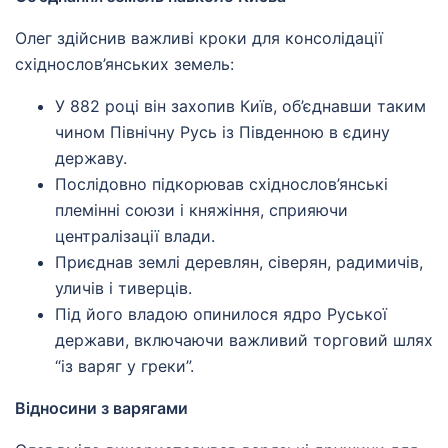
Олег здійснив важливі кроки для консолідації
східнослов’янських земель:
У 882 році він захопив Київ, об’єднавши таким
чином Північну Русь із Південною в єдину
державу.
Послідовно підкорював східнослов’янські
племінні союзи і княжіння, сприяючи
централізації влади.
Приєднав землі деревлян, сіверян, радимичів,
уличів і тиверців.
Під його владою опинилося ядро Руської
держави, включаючи важливий торговий шлях
“із варяг у греки”.
Відносини з варягами