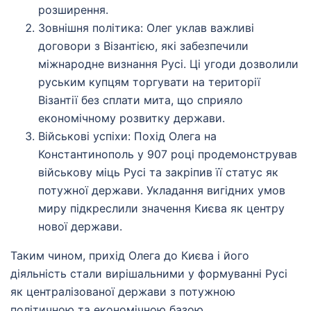
розширення.
Зовнішня політика: Олег уклав важливі
договори з Візантією, які забезпечили
міжнародне визнання Русі. Ці угоди дозволили
руським купцям торгувати на території
Візантії без сплати мита, що сприяло
економічному розвитку держави.
Військові успіхи: Похід Олега на
Константинополь у 907 році продемонстрував
військову міць Русі та закріпив її статус як
потужної держави. Укладання вигідних умов
миру підкреслили значення Києва як центру
нової держави.
Таким чином, прихід Олега до Києва і його
діяльність стали вирішальними у формуванні Русі
як централізованої держави з потужною
політичною та економічною базою.