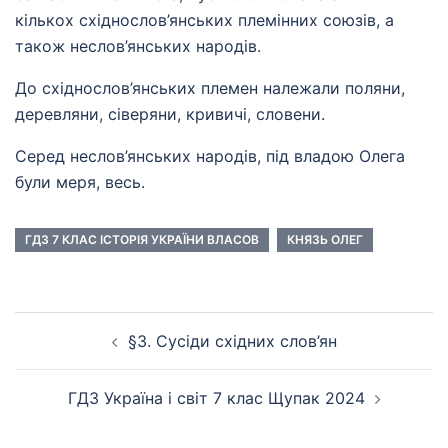
кількох східнослов’янських племінних союзів, а
також неслов’янських народів.
До східнослов’янських племен належали поляни,
деревляни, сіверяни, кривичі, словени.
Серед неслов’янських народів, під владою Олега
були меря, весь.
ГДЗ 7 КЛАС ІСТОРІЯ УКРАЇНИ ВЛАСОВ
КНЯЗЬ ОЛЕГ
Навігація
§3. Сусіди східних слов’ян
по
запису
ГДЗ Україна і світ 7 клас Щупак 2024