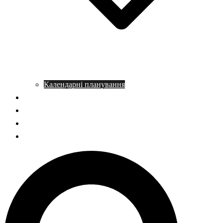
Календарні планування
Довідник з історії
Статті
Запитання – відповідь
НМТ історія України
Пошук