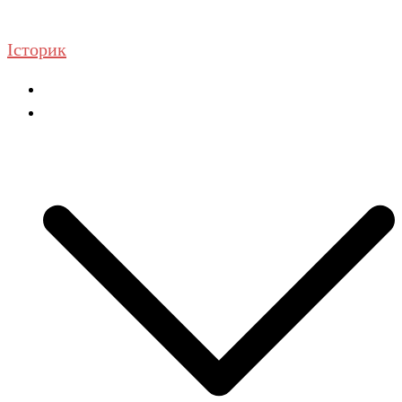
Перейти
до
Історик
вмісту
Головна
ГДЗ Історія