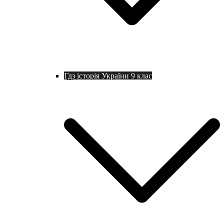
Гдз історія України 9 клас