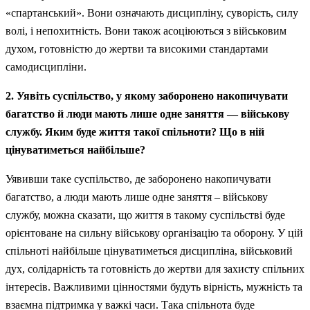
«спартанський». Вони означають дисципліну, суворість, силу
волі, і непохитність. Вони також асоціюються з військовим
духом, готовністю до жертви та високими стандартами
самодисципліни.
2. Уявіть суспільство, у якому заборонено накопичувати
багатство й люди мають лише одне заняття — військову
службу. Яким буде життя такої спільноти? Що в ній
цінуватиметься найбільше?
Уявивши таке суспільство, де заборонено накопичувати
багатство, а люди мають лише одне заняття – військову
службу, можна сказати, що життя в такому суспільстві буде
орієнтоване на сильну військову організацію та оборону. У цій
спільноті найбільше цінуватиметься дисципліна, військовий
дух, солідарність та готовність до жертви для захисту спільних
інтересів. Важливими цінностями будуть вірність, мужність та
взаємна підтримка у важкі часи. Така спільнота буде