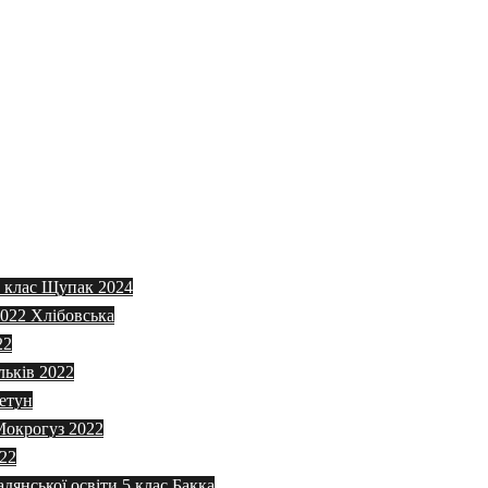
5 клас Щупак 2024
2022 Хлібовська
22
льків 2022
етун
 Мокрогуз 2022
022
адянської освіти 5 клас Бакка